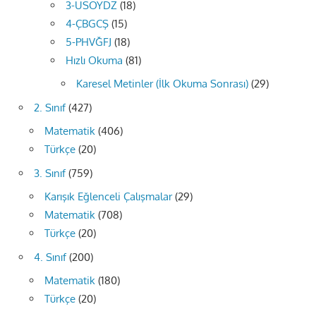
3-ÜSÖYDZ
(18)
4-ÇBGCŞ
(15)
5-PHVĞFJ
(18)
Hızlı Okuma
(81)
Karesel Metinler (İlk Okuma Sonrası)
(29)
2. Sınıf
(427)
Matematik
(406)
Türkçe
(20)
3. Sınıf
(759)
Karışık Eğlenceli Çalışmalar
(29)
Matematik
(708)
Türkçe
(20)
4. Sınıf
(200)
Matematik
(180)
Türkçe
(20)