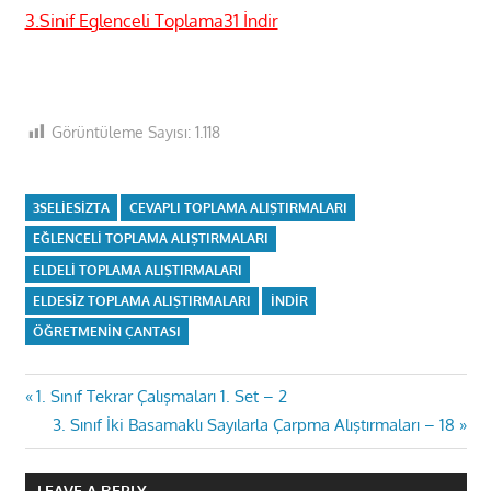
3.Sinif Eglenceli Toplama31 İndir
Görüntüleme Sayısı:
1.118
3SELIESIZTA
CEVAPLI TOPLAMA ALIŞTIRMALARI
EĞLENCELI TOPLAMA ALIŞTIRMALARI
ELDELI TOPLAMA ALIŞTIRMALARI
ELDESIZ TOPLAMA ALIŞTIRMALARI
INDIR
ÖĞRETMENIN ÇANTASI
Yazı
Previous
1. Sınıf Tekrar Çalışmaları 1. Set – 2
Post:
Next
3. Sınıf İki Basamaklı Sayılarla Çarpma Alıştırmaları – 18
gezinmesi
Post:
LEAVE A REPLY