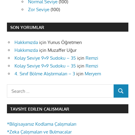
Normal Seviye
(100)
Zor Seviye
(100)
SON YORUMLAR
Hakkımızda
için
Yunus Öğretmen
Hakkımızda
için
Muzaffer Uğur
Kolay Seviye 9×9 Sudoku – 35
için
Remzi
Kolay Seviye 9×9 Sudoku – 35
için
Remzi
4. Sınıf Bölme Alıştırmaları – 3
için
Meryem
Search
SEARCH
for:
TAVSIYE EDILEN ÇALIŞMALAR
*Bilgisayarsız Kodlama Çalışmaları
*Zeka Çalışmaları ve Bulmacalar