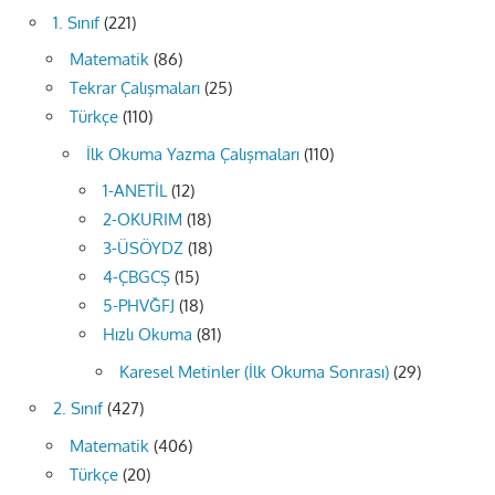
1. Sınıf
(221)
Matematik
(86)
Tekrar Çalışmaları
(25)
Türkçe
(110)
İlk Okuma Yazma Çalışmaları
(110)
1-ANETİL
(12)
2-OKURIM
(18)
3-ÜSÖYDZ
(18)
4-ÇBGCŞ
(15)
5-PHVĞFJ
(18)
Hızlı Okuma
(81)
Karesel Metinler (İlk Okuma Sonrası)
(29)
2. Sınıf
(427)
Matematik
(406)
Türkçe
(20)