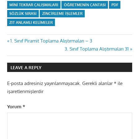
MINI TEKRAR ÇALIŞMALARI
ÖĞRETMENIN ÇANTASI
PDF
SÖZLÜK SIRASI
ZINCIRLEME IŞLEMLER
ZIT ANLAMLI KELIMELER
Yazı
Previous
1. Sınıf Piramit Toplama Alıştırmaları – 3
Post:
Next
3. Sınıf Toplama Alıştırmaları 31
gezinmesi
Post:
LEAVE A REPLY
E-posta adresiniz yayınlanmayacak.
Gerekli alanlar
*
ile
işaretlenmişlerdir
Yorum
*