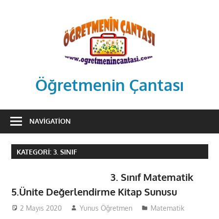
Skip
to
content
Öğretmenin Çantası
Öğretmenin
Çantsından
NAVIGATION
Halka
KATEGORI:
3. SINIF
3. Sınıf Matematik
5.Ünite Değerlendirme Kitap Sunusu
2 Mayıs 2020
Yunus Öğretmen
Matematik