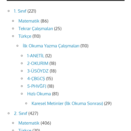
1. Sınıf
(221)
Matematik
(86)
Tekrar Çalışmaları
(25)
Türkçe
(110)
İlk Okuma Yazma Çalışmaları
(110)
1-ANETİL
(12)
2-OKURIM
(18)
3-ÜSÖYDZ
(18)
4-ÇBGCŞ
(15)
5-PHVĞFJ
(18)
Hızlı Okuma
(81)
Karesel Metinler (İlk Okuma Sonrası)
(29)
2. Sınıf
(427)
Matematik
(406)
Türkçe
(20)