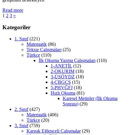
Read more
Yazı
Next
1
2
3
»
Posts
sayfalaması
Kategoriler
1. Sınıf
(221)
Matematik
(86)
Tekrar Çalışmaları
(25)
Türkçe
(110)
İlk Okuma Yazma Çalışmaları
(110)
1-ANETİL
(12)
2-OKURIM
(18)
3-ÜSÖYDZ
(18)
4-ÇBGCŞ
(15)
5-PHVĞFJ
(18)
Hızlı Okuma
(81)
Karesel Metinler (İlk Okuma
Sonrası)
(29)
2. Sınıf
(427)
Matematik
(406)
Türkçe
(20)
3. Sınıf
(759)
Karışık Eğlenceli Çalışmalar
(29)