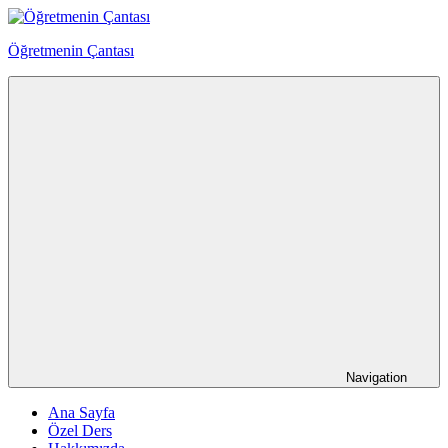
Skip
to
Öğretmenin Çantası
content
Öğretmenin
Çantsından
Halka
Navigation
Ana Sayfa
Özel Ders