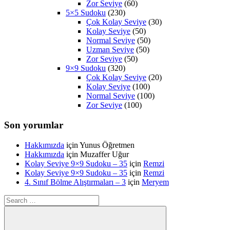
Zor Seviye
(60)
5×5 Sudoku
(230)
Çok Kolay Seviye
(30)
Kolay Seviye
(50)
Normal Seviye
(50)
Uzman Seviye
(50)
Zor Seviye
(50)
9×9 Sudoku
(320)
Çok Kolay Seviye
(20)
Kolay Seviye
(100)
Normal Seviye
(100)
Zor Seviye
(100)
Son yorumlar
Hakkımızda
için
Yunus Öğretmen
Hakkımızda
için
Muzaffer Uğur
Kolay Seviye 9×9 Sudoku – 35
için
Remzi
Kolay Seviye 9×9 Sudoku – 35
için
Remzi
4. Sınıf Bölme Alıştırmaları – 3
için
Meryem
Search
for: