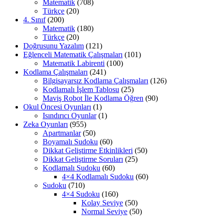
Matematik
(708)
Türkçe
(20)
4. Sınıf
(200)
Matematik
(180)
Türkçe
(20)
Doğrusunu Yazalım
(121)
Eğlenceli Matematik Çalışmaları
(101)
Matematik Labirenti
(100)
Kodlama Çalışmaları
(241)
Bilgisayarsız Kodlama Çalışmaları
(126)
Kodlamalı İşlem Tablosu
(25)
Maviş Robot İle Kodlama Öğren
(90)
Okul Öncesi Oyunları
(1)
Isındırıcı Oyunlar
(1)
Zeka Oyunları
(955)
Apartmanlar
(50)
Boyamalı Sudoku
(60)
Dikkat Geliştirme Etkinlikleri
(50)
Dikkat Geliştirme Soruları
(25)
Kodlamalı Sudoku
(60)
4×4 Kodlamalı Sudoku
(60)
Sudoku
(710)
4×4 Sudoku
(160)
Kolay Seviye
(50)
Normal Seviye
(50)