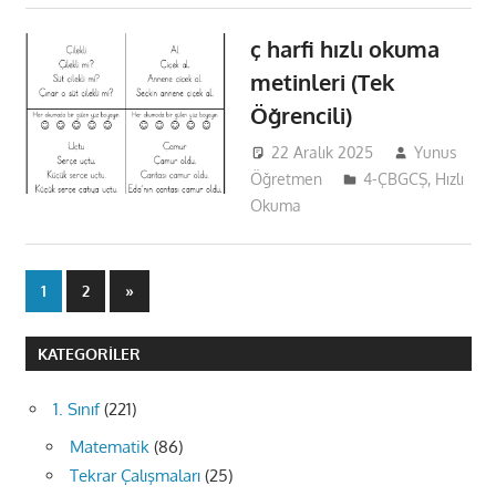
ç harfi hızlı okuma
metinleri (Tek
Öğrencili)
22 Aralık 2025
Yunus
Öğretmen
4-ÇBGCŞ
,
Hızlı
Okuma
Yazı
Next
1
2
»
Posts
sayfalaması
KATEGORILER
1. Sınıf
(221)
Matematik
(86)
Tekrar Çalışmaları
(25)