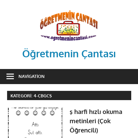
Skip
to
content
Öğretmenin Çantası
Öğretmenin
Çantsından
NAVIGATION
Halka
KATEGORI:
4-ÇBGCŞ
ş harfi hızlı okuma
metinleri (Çok
Öğrencili)