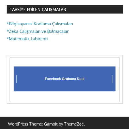
TAVSIYE EDILEN ÇALIŞMALAR
*Bilgisayarsız Kodlama Çalışmaları
*Zeka Çalışmaları ve Bulmacalar
*Matematik Labirenti
Facebook Grubuna Katıl
WordPress Theme: Gambit by ThemeZee.