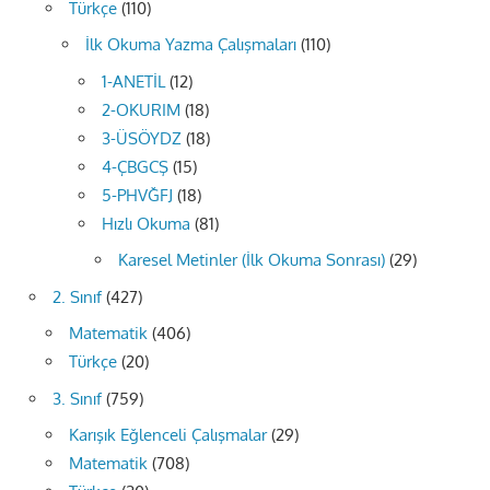
Türkçe
(110)
İlk Okuma Yazma Çalışmaları
(110)
1-ANETİL
(12)
2-OKURIM
(18)
3-ÜSÖYDZ
(18)
4-ÇBGCŞ
(15)
5-PHVĞFJ
(18)
Hızlı Okuma
(81)
Karesel Metinler (İlk Okuma Sonrası)
(29)
2. Sınıf
(427)
Matematik
(406)
Türkçe
(20)
3. Sınıf
(759)
Karışık Eğlenceli Çalışmalar
(29)
Matematik
(708)