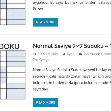
uygundur. Bu sayıyı bulmak için birden fazla ip
Bu set
READ MORE
Normal Seviye 9×9 Sudoku – 
30 Mart 2019
ayse
9x9 Sudoku
,
Norm
Zor Seviye
NormalSeviye Sudoku Sudokuya yeni başlayan 
setindeki çalışmalarda zorlanmayanlar için uyg
bulmak için birden fazla ipucu bulunmaktadır. 
sayfadan
READ MORE