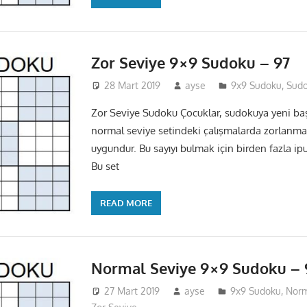
Zor Seviye 9×9 Sudoku – 97
28 Mart 2019
ayse
9x9 Sudoku
,
Sud
Zor Seviye Sudoku Çocuklar, sudokuya yeni baş
normal seviye setindeki çalışmalarda zorlanma
uygundur. Bu sayıyı bulmak için birden fazla ip
Bu set
READ MORE
Normal Seviye 9×9 Sudoku – 
27 Mart 2019
ayse
9x9 Sudoku
,
Norm