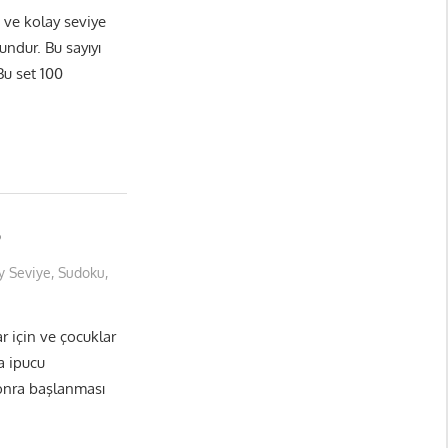
ve kolay seviye
undur. Bu sayıyı
Bu set 100
9
y Seviye
,
Sudoku
,
 için ve çocuklar
a ipucu
sonra başlanması