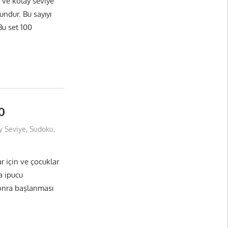
ve kolay seviye
undur. Bu sayıyı
Bu set 100
0
y Seviye
,
Sudoku
,
 için ve çocuklar
a ipucu
sonra başlanması