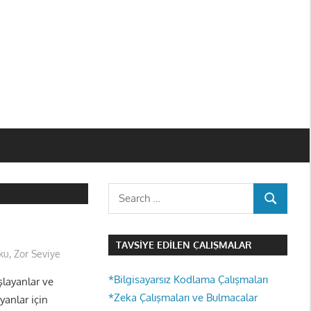
Search
SEARCH
for:
TAVSIYE EDILEN ÇALIŞMALAR
ku
,
Zor Seviye
*Bilgisayarsız Kodlama Çalışmaları
layanlar ve
*Zeka Çalışmaları ve Bulmacalar
yanlar için