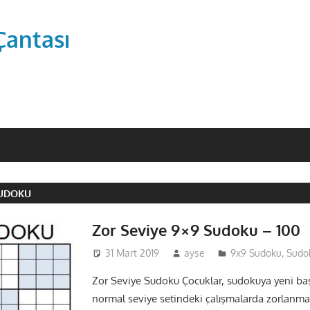
Çantası
SUDOKU
Zor Seviye 9×9 Sudoku – 100
31 Mart 2019
ayse
9x9 Sudoku
,
Sudo
Zor Seviye Sudoku Çocuklar, sudokuya yeni baş
normal seviye setindeki çalışmalarda zorlanma