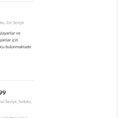
oku
,
Zor Seviye
layanlar ve
yanlar için
ucu bulunmaktadır.
99
al Seviye
,
Sudoku
,