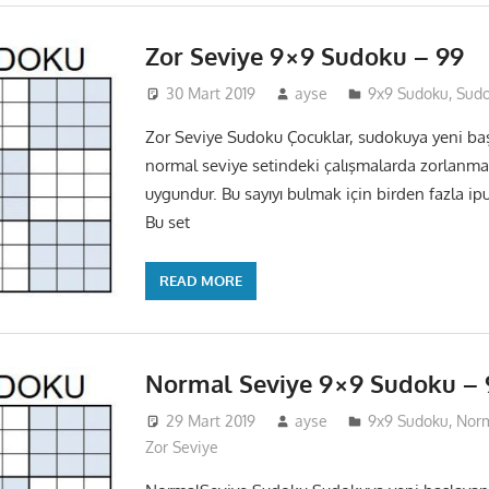
Zor Seviye 9×9 Sudoku – 99
30 Mart 2019
ayse
9x9 Sudoku
,
Sud
Zor Seviye Sudoku Çocuklar, sudokuya yeni baş
normal seviye setindeki çalışmalarda zorlanma
uygundur. Bu sayıyı bulmak için birden fazla ip
Bu set
READ MORE
Normal Seviye 9×9 Sudoku – 
29 Mart 2019
ayse
9x9 Sudoku
,
Norm
Zor Seviye