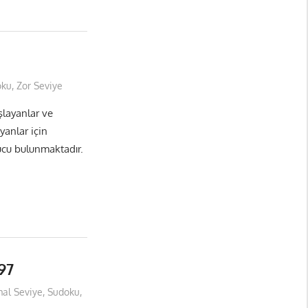
oku
,
Zor Seviye
layanlar ve
yanlar için
ucu bulunmaktadır.
97
al Seviye
,
Sudoku
,