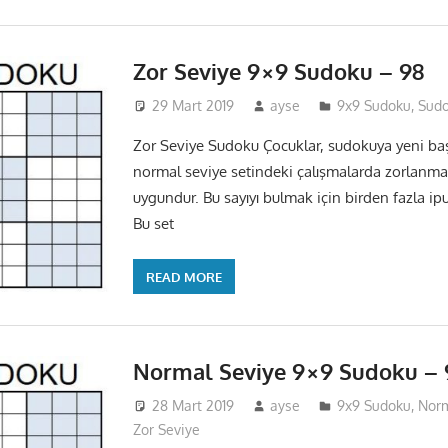
Zor Seviye 9×9 Sudoku – 98
29 Mart 2019
ayse
9x9 Sudoku
,
Sud
Zor Seviye Sudoku Çocuklar, sudokuya yeni baş
normal seviye setindeki çalışmalarda zorlanma
uygundur. Bu sayıyı bulmak için birden fazla ip
Bu set
READ MORE
Normal Seviye 9×9 Sudoku – 
28 Mart 2019
ayse
9x9 Sudoku
,
Norm
Zor Seviye