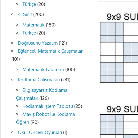
Türkçe
(20)
4. Sınıf
(200)
Matematik
(180)
Türkçe
(20)
Doğrusunu Yazalım
(121)
Eğlenceli Matematik Çalışmaları
(101)
Matematik Labirenti
(100)
Kodlama Çalışmaları
(241)
Bilgisayarsız Kodlama
Çalışmaları
(126)
Kodlamalı İşlem Tablosu
(25)
Maviş Robot İle Kodlama
Öğren
(90)
Okul Öncesi Oyunları
(1)