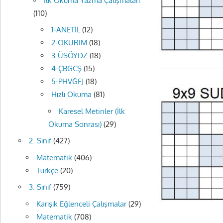
İlk Okuma Yazma Çalışmaları
(110)
1-ANETİL
(12)
2-OKURIM
(18)
3-ÜSÖYDZ
(18)
4-ÇBGCŞ
(15)
5-PHVĞFJ
(18)
Hızlı Okuma
(81)
Karesel Metinler (İlk
Okuma Sonrası)
(29)
2. Sınıf
(427)
Matematik
(406)
Türkçe
(20)
3. Sınıf
(759)
Karışık Eğlenceli Çalışmalar
(29)
Matematik
(708)