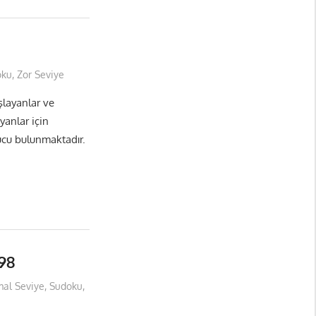
oku
,
Zor Seviye
layanlar ve
yanlar için
ucu bulunmaktadır.
98
al Seviye
,
Sudoku
,