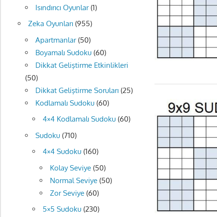
Isındırıcı Oyunlar
(1)
Zeka Oyunları
(955)
Apartmanlar
(50)
Boyamalı Sudoku
(60)
Dikkat Geliştirme Etkinlikleri
(50)
Dikkat Geliştirme Soruları
(25)
Kodlamalı Sudoku
(60)
4×4 Kodlamalı Sudoku
(60)
Sudoku
(710)
4×4 Sudoku
(160)
Kolay Seviye
(50)
Normal Seviye
(50)
Zor Seviye
(60)
5×5 Sudoku
(230)