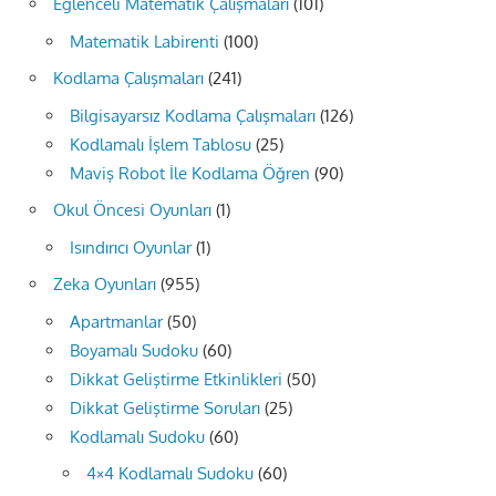
Eğlenceli Matematik Çalışmaları
(101)
Matematik Labirenti
(100)
Kodlama Çalışmaları
(241)
Bilgisayarsız Kodlama Çalışmaları
(126)
Kodlamalı İşlem Tablosu
(25)
Maviş Robot İle Kodlama Öğren
(90)
Okul Öncesi Oyunları
(1)
Isındırıcı Oyunlar
(1)
Zeka Oyunları
(955)
Apartmanlar
(50)
Boyamalı Sudoku
(60)
Dikkat Geliştirme Etkinlikleri
(50)
Dikkat Geliştirme Soruları
(25)
Kodlamalı Sudoku
(60)
4×4 Kodlamalı Sudoku
(60)