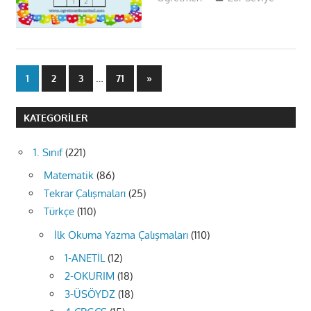
Yazı
…
Next
1
2
3
71
»
Posts
sayfalaması
KATEGORILER
1. Sınıf
(221)
Matematik
(86)
Tekrar Çalışmaları
(25)
Türkçe
(110)
İlk Okuma Yazma Çalışmaları
(110)
1-ANETİL
(12)
2-OKURIM
(18)
3-ÜSÖYDZ
(18)