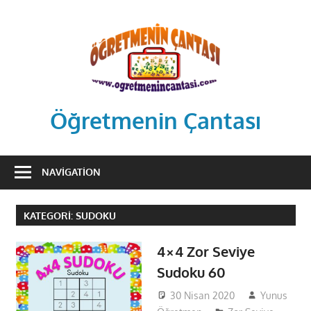
Skip
to
content
Öğretmenin Çantası
Öğretmenin
Çantsından
NAVIGATION
Halka
KATEGORI:
SUDOKU
4×4 Zor Seviye
Sudoku 60
30 Nisan 2020
Yunus