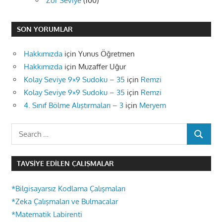
Zor Seviye
(100)
SON YORUMLAR
Hakkımızda
için
Yunus Öğretmen
Hakkımızda
için
Muzaffer Uğur
Kolay Seviye 9×9 Sudoku – 35
için
Remzi
Kolay Seviye 9×9 Sudoku – 35
için
Remzi
4. Sınıf Bölme Alıştırmaları – 3
için
Meryem
Search
SEARCH
for:
TAVSIYE EDILEN ÇALIŞMALAR
*Bilgisayarsız Kodlama Çalışmaları
*Zeka Çalışmaları ve Bulmacalar
*Matematik Labirenti