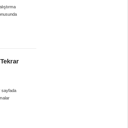
alıştırma
konusunda
 Tekrar
r sayfada
şmalar