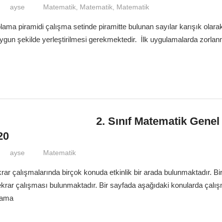
ayse
Matematik
,
Matematik
,
Matematik
oplama piramidi çalışma setinde piramitte bulunan sayılar karışık olara
uygun şekilde yerleştirilmesi gerekmektedir. İlk uygulamalarda zorlanm
2. Sınıf Matematik Genel
20
ayse
Matematik
rar çalışmalarında birçok konuda etkinlik bir arada bulunmaktadır. Bi
 tekrar çalışması bulunmaktadır. Bir sayfada aşağıdaki konularda çalı
lama