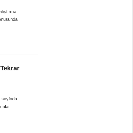
alıştırma
konusunda
 Tekrar
r sayfada
şmalar