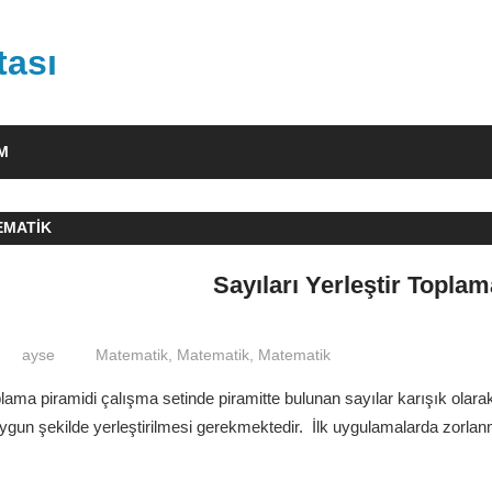
tası
IM
EMATIK
Sayıları Yerleştir Topla
ayse
Matematik
,
Matematik
,
Matematik
oplama piramidi çalışma setinde piramitte bulunan sayılar karışık olara
uygun şekilde yerleştirilmesi gerekmektedir. İlk uygulamalarda zorlanm