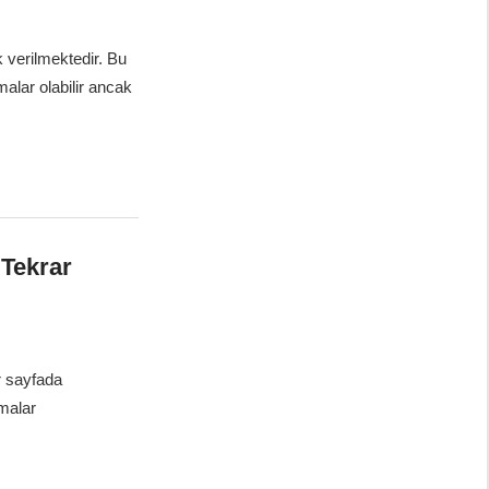
k verilmektedir. Bu
alar olabilir ancak
 Tekrar
r sayfada
şmalar