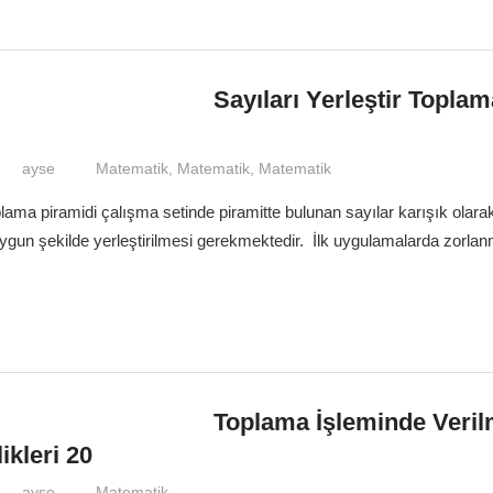
Sayıları Yerleştir Topla
ayse
Matematik
,
Matematik
,
Matematik
oplama piramidi çalışma setinde piramitte bulunan sayılar karışık olara
uygun şekilde yerleştirilmesi gerekmektedir. İlk uygulamalarda zorlanm
Toplama İşleminde Veri
ikleri 20
ayse
Matematik