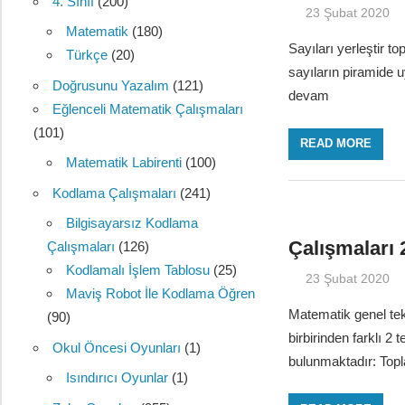
4. Sınıf
(200)
23 Şubat 2020
Matematik
(180)
Sayıları yerleştir t
Türkçe
(20)
sayıların piramide 
Doğrusunu Yazalım
(121)
devam
Eğlenceli Matematik Çalışmaları
(101)
READ MORE
Matematik Labirenti
(100)
Kodlama Çalışmaları
(241)
Bilgisayarsız Kodlama
Çalışmaları 
Çalışmaları
(126)
Kodlamalı İşlem Tablosu
(25)
23 Şubat 2020
Maviş Robot İle Kodlama Öğren
Matematik genel tek
(90)
birbirinden farklı 2
Okul Öncesi Oyunları
(1)
bulunmaktadır: Top
Isındırıcı Oyunlar
(1)