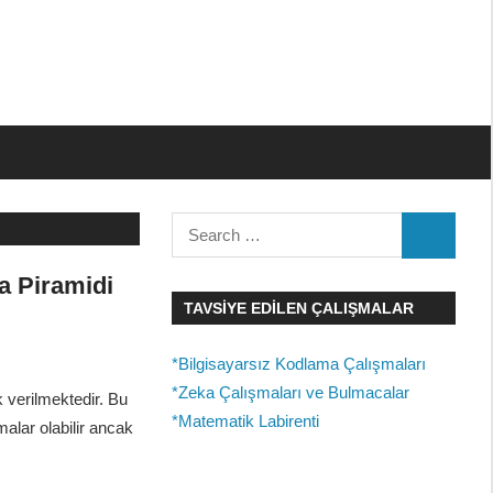
Search
SEARCH
for:
ma Piramidi
TAVSIYE EDILEN ÇALIŞMALAR
*Bilgisayarsız Kodlama Çalışmaları
*Zeka Çalışmaları ve Bulmacalar
k verilmektedir. Bu
*Matematik Labirenti
alar olabilir ancak