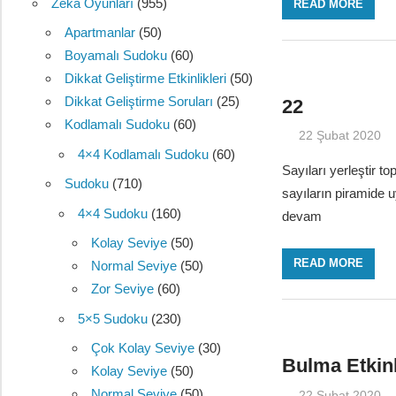
Zeka Oyunları
(955)
READ MORE
Apartmanlar
(50)
Boyamalı Sudoku
(60)
Dikkat Geliştirme Etkinlikleri
(50)
Dikkat Geliştirme Soruları
(25)
22
Kodlamalı Sudoku
(60)
22 Şubat 2020
4×4 Kodlamalı Sudoku
(60)
Sayıları yerleştir t
Sudoku
(710)
sayıların piramide 
4×4 Sudoku
(160)
devam
Kolay Seviye
(50)
READ MORE
Normal Seviye
(50)
Zor Seviye
(60)
5×5 Sudoku
(230)
Çok Kolay Seviye
(30)
Bulma Etkinl
Kolay Seviye
(50)
Normal Seviye
(50)
22 Şubat 2020