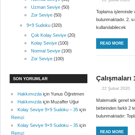
Uzman Seviye
(50)
Toplama işleminde ve
Zor Seviye
(50)
bulunmaktadır. 2. s
9×9 Sudoku
(320)
kullanılabilecek
Çok Kolay Seviye
(20)
Kolay Seviye
(100)
READ MORE
Normal Seviye
(100)
Zor Seviye
(100)
Çalışmaları 
SON YORUMLAR
22 Şubat 2020
Hakkımızda
için
Yunus Öğretmen
Matematik genel tek
Hakkımızda
için
Muzaffer Uğur
birbirinden farklı 2
Kolay Seviye 9×9 Sudoku – 35
için
bulunmaktadır: Top
Remzi
Kolay Seviye 9×9 Sudoku – 35
için
READ MORE
Remzi