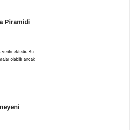
ma Piramidi
k verilmektedir. Bu
alar olabilir ancak
lmeyeni