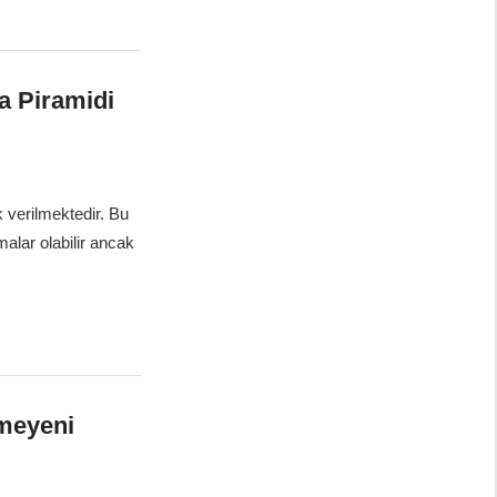
ma Piramidi
k verilmektedir. Bu
alar olabilir ancak
lmeyeni