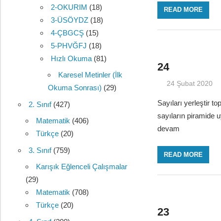
2-OKURIM
(18)
READ MORE
3-ÜSÖYDZ
(18)
4-ÇBGCŞ
(15)
5-PHVĞFJ
(18)
Hızlı Okuma
(81)
24
Karesel Metinler (İlk
24 Şubat 2020
Okuma Sonrası)
(29)
Sayıları yerleştir t
2. Sınıf
(427)
sayıların piramide 
Matematik
(406)
devam
Türkçe
(20)
3. Sınıf
(759)
READ MORE
Karışık Eğlenceli Çalışmalar
(29)
Matematik
(708)
Türkçe
(20)
23