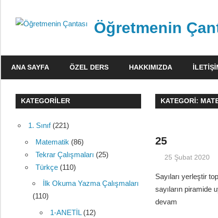
Skip
to
Öğretmenin Çan
content
Öğretmenin
Çantsından
ANA SAYFA
ÖZEL DERS
HAKKIMIZDA
İLETIŞ
Halka
KATEGORILER
KATEGORI:
MAT
1. Sınıf
(221)
25
Matematik
(86)
Tekrar Çalışmaları
(25)
25 Şubat 2020
Türkçe
(110)
Sayıları yerleştir t
İlk Okuma Yazma Çalışmaları
sayıların piramide 
(110)
devam
1-ANETİL
(12)