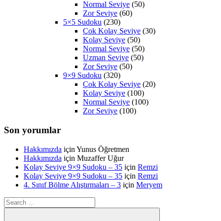
Normal Seviye
(50)
Zor Seviye
(60)
5×5 Sudoku
(230)
Çok Kolay Seviye
(30)
Kolay Seviye
(50)
Normal Seviye
(50)
Uzman Seviye
(50)
Zor Seviye
(50)
9×9 Sudoku
(320)
Çok Kolay Seviye
(20)
Kolay Seviye
(100)
Normal Seviye
(100)
Zor Seviye
(100)
Son yorumlar
Hakkımızda
için
Yunus Öğretmen
Hakkımızda
için
Muzaffer Uğur
Kolay Seviye 9×9 Sudoku – 35
için
Remzi
Kolay Seviye 9×9 Sudoku – 35
için
Remzi
4. Sınıf Bölme Alıştırmaları – 3
için
Meryem
Search
for: