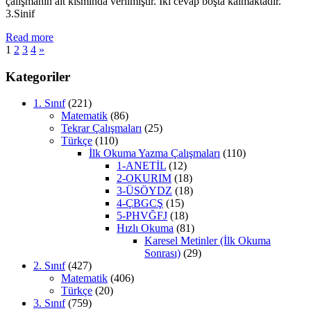
çalışmanın alt kısmında verilmiştir. İki cevap boşta kalmaktadır.
3.Sinif
Read more
Yazı
Next
1
2
3
4
»
Posts
sayfalaması
Kategoriler
1. Sınıf
(221)
Matematik
(86)
Tekrar Çalışmaları
(25)
Türkçe
(110)
İlk Okuma Yazma Çalışmaları
(110)
1-ANETİL
(12)
2-OKURIM
(18)
3-ÜSÖYDZ
(18)
4-ÇBGCŞ
(15)
5-PHVĞFJ
(18)
Hızlı Okuma
(81)
Karesel Metinler (İlk Okuma
Sonrası)
(29)
2. Sınıf
(427)
Matematik
(406)
Türkçe
(20)
3. Sınıf
(759)