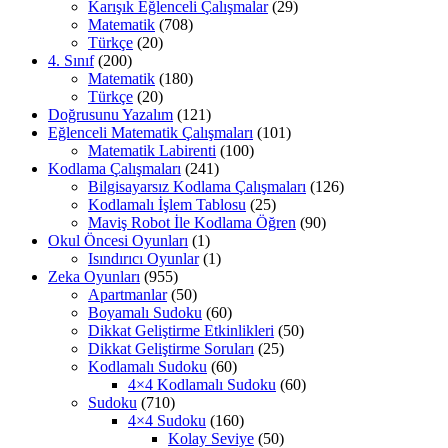
Karışık Eğlenceli Çalışmalar
(29)
Matematik
(708)
Türkçe
(20)
4. Sınıf
(200)
Matematik
(180)
Türkçe
(20)
Doğrusunu Yazalım
(121)
Eğlenceli Matematik Çalışmaları
(101)
Matematik Labirenti
(100)
Kodlama Çalışmaları
(241)
Bilgisayarsız Kodlama Çalışmaları
(126)
Kodlamalı İşlem Tablosu
(25)
Maviş Robot İle Kodlama Öğren
(90)
Okul Öncesi Oyunları
(1)
Isındırıcı Oyunlar
(1)
Zeka Oyunları
(955)
Apartmanlar
(50)
Boyamalı Sudoku
(60)
Dikkat Geliştirme Etkinlikleri
(50)
Dikkat Geliştirme Soruları
(25)
Kodlamalı Sudoku
(60)
4×4 Kodlamalı Sudoku
(60)
Sudoku
(710)
4×4 Sudoku
(160)
Kolay Seviye
(50)