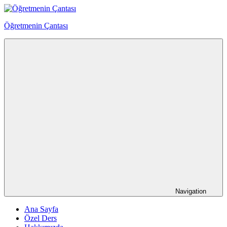
Skip
to
Öğretmenin Çantası
content
Öğretmenin
Çantsından
Halka
Navigation
Ana Sayfa
Özel Ders