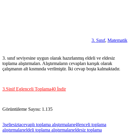
3. Sınıf
,
Matematik
3. sınıf seviyesine uygun olarak hazırlanmış eldeli ve eldesiz
toplama alıştırmaları. Alıştırmaların cevapları karışık olarak
çalışmanın alt kısmında verilmiştir. İki cevap boşta kalmaktadır.
3.Sinif Eglenceli Toplama40 İndir
Görüntüleme Sayısı:
1.135
3seliesizta
cevaplı toplama alıştırmaları
eğlenceli toplama
alıştırmaları
eldeli toplama alıştırmaları
eldesiz toplama