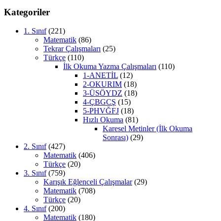
Kategoriler
1. Sınıf
(221)
Matematik
(86)
Tekrar Çalışmaları
(25)
Türkçe
(110)
İlk Okuma Yazma Çalışmaları
(110)
1-ANETİL
(12)
2-OKURIM
(18)
3-ÜSÖYDZ
(18)
4-ÇBGCŞ
(15)
5-PHVĞFJ
(18)
Hızlı Okuma
(81)
Karesel Metinler (İlk Okuma
Sonrası)
(29)
2. Sınıf
(427)
Matematik
(406)
Türkçe
(20)
3. Sınıf
(759)
Karışık Eğlenceli Çalışmalar
(29)
Matematik
(708)
Türkçe
(20)
4. Sınıf
(200)
Matematik
(180)