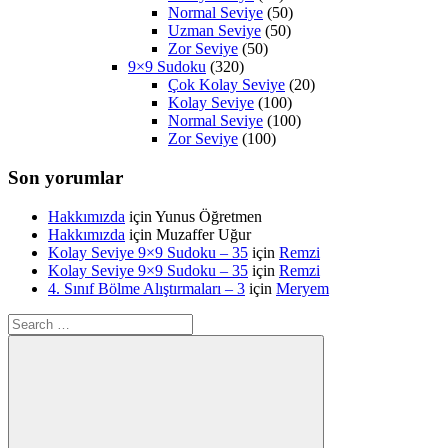
Normal Seviye
(50)
Uzman Seviye
(50)
Zor Seviye
(50)
9×9 Sudoku
(320)
Çok Kolay Seviye
(20)
Kolay Seviye
(100)
Normal Seviye
(100)
Zor Seviye
(100)
Son yorumlar
Hakkımızda
için
Yunus Öğretmen
Hakkımızda
için
Muzaffer Uğur
Kolay Seviye 9×9 Sudoku – 35
için
Remzi
Kolay Seviye 9×9 Sudoku – 35
için
Remzi
4. Sınıf Bölme Alıştırmaları – 3
için
Meryem
Search
for: