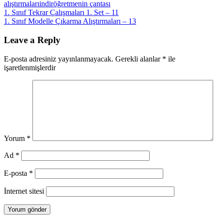
alıştırmaları
indir
öğretmenin çantası
Yazı
Previous
1. Sınıf Tekrar Çalışmaları 1. Set – 11
Post:
Next
1. Sınıf Modelle Çıkarma Alıştırmaları – 13
gezinmesi
Post:
Leave a Reply
E-posta adresiniz yayınlanmayacak.
Gerekli alanlar
*
ile
işaretlenmişlerdir
Yorum
*
Ad
*
E-posta
*
İnternet sitesi