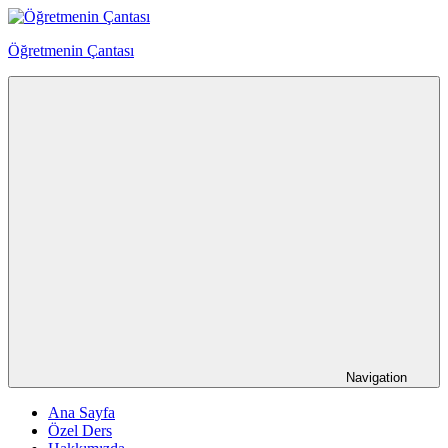
Skip
to
Öğretmenin Çantası
content
Öğretmenin
Çantsından
Halka
Navigation
Ana Sayfa
Özel Ders