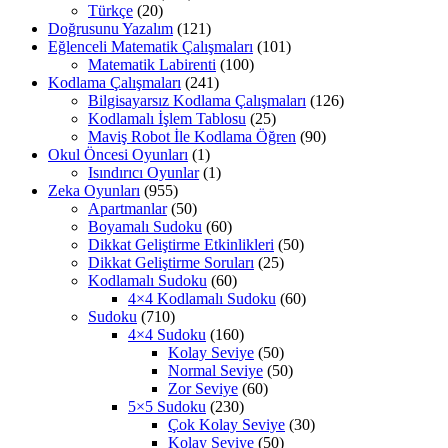
Türkçe
(20)
Doğrusunu Yazalım
(121)
Eğlenceli Matematik Çalışmaları
(101)
Matematik Labirenti
(100)
Kodlama Çalışmaları
(241)
Bilgisayarsız Kodlama Çalışmaları
(126)
Kodlamalı İşlem Tablosu
(25)
Maviş Robot İle Kodlama Öğren
(90)
Okul Öncesi Oyunları
(1)
Isındırıcı Oyunlar
(1)
Zeka Oyunları
(955)
Apartmanlar
(50)
Boyamalı Sudoku
(60)
Dikkat Geliştirme Etkinlikleri
(50)
Dikkat Geliştirme Soruları
(25)
Kodlamalı Sudoku
(60)
4×4 Kodlamalı Sudoku
(60)
Sudoku
(710)
4×4 Sudoku
(160)
Kolay Seviye
(50)
Normal Seviye
(50)
Zor Seviye
(60)
5×5 Sudoku
(230)
Çok Kolay Seviye
(30)
Kolay Seviye
(50)