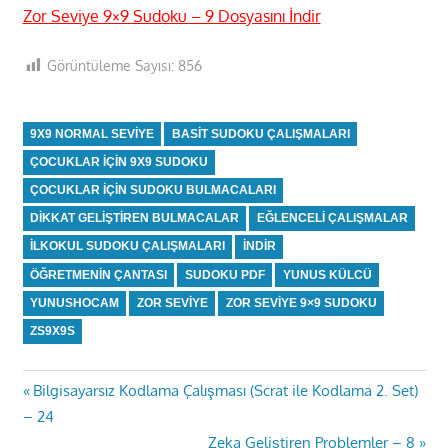
Zor Seviye 9×9 Sudoku – 9 Dosyasını İndir
Görüntüleme Sayısı:
856
9X9 NORMAL SEVIYE
BASIT SUDOKU ÇALIŞMALARI
ÇOCUKLAR IÇIN 9X9 SUDOKU
ÇOCUKLAR IÇIN SUDOKU BULMACALARI
DIKKAT GELIŞTIREN BULMACALAR
EĞLENCELI ÇALIŞMALAR
ILKOKUL SUDOKU ÇALIŞMALARI
INDIR
ÖĞRETMENIN ÇANTASI
SUDOKU PDF
YUNUS KÜLCÜ
YUNUSHOCAM
ZOR SEVIYE
ZOR SEVIYE 9×9 SUDOKU
ZS9X9S
Previous
Yazı
Bilgisayarsız Kodlama Çalışması (Scrat ile Kodlama 2. Set)
Post:
– 24
gezinmesi
Next
Zeka Geliştiren Problemler – 8