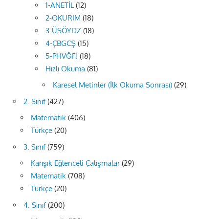
1-ANETİL
(12)
2-OKURIM
(18)
3-ÜSÖYDZ
(18)
4-ÇBGCŞ
(15)
5-PHVĞFJ
(18)
Hızlı Okuma
(81)
Karesel Metinler (İlk Okuma Sonrası)
(29)
2. Sınıf
(427)
Matematik
(406)
Türkçe
(20)
3. Sınıf
(759)
Karışık Eğlenceli Çalışmalar
(29)
Matematik
(708)
Türkçe
(20)
4. Sınıf
(200)