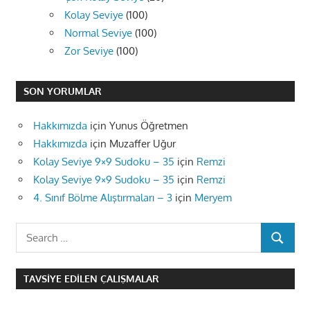
Kolay Seviye
(100)
Normal Seviye
(100)
Zor Seviye
(100)
SON YORUMLAR
Hakkımızda
için
Yunus Öğretmen
Hakkımızda
için
Muzaffer Uğur
Kolay Seviye 9×9 Sudoku – 35
için
Remzi
Kolay Seviye 9×9 Sudoku – 35
için
Remzi
4. Sınıf Bölme Alıştırmaları – 3
için
Meryem
Search
SEARCH
for:
TAVSIYE EDILEN ÇALIŞMALAR