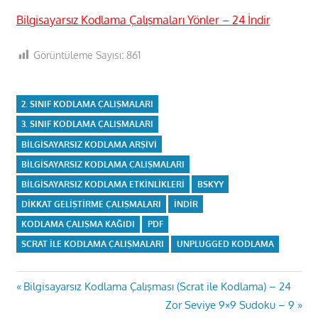
Bilgisayarsız Kodlama Çalışmaları Yönler – 24 İndir
Görüntüleme Sayısı:
861
2. SINIF KODLAMA ÇALIŞMALARI
3. SINIF KODLAMA ÇALIŞMALARI
BILGISAYARSIZ KODLAMA ARŞIVI
BILGISAYARSIZ KODLAMA ÇALIŞMALARI
BILGISAYARSIZ KODLAMA ETKINLIKLERI
BSKYY
DIKKAT GELIŞTIRME ÇALIŞMALARI
INDIR
KODLAMA ÇALIŞMA KAĞIDI
PDF
SCRAT ILE KODLAMA ÇALIŞMALARI
UNPLUGGED KODLAMA
Yazı
Previous
Bilgisayarsız Kodlama Çalışması (Scrat ile Kodlama) – 24
Post:
Next
Zor Seviye 9×9 Sudoku – 9
gezinmesi