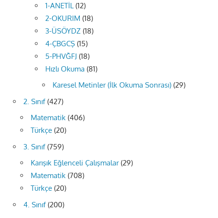
1-ANETİL
(12)
2-OKURIM
(18)
3-ÜSÖYDZ
(18)
4-ÇBGCŞ
(15)
5-PHVĞFJ
(18)
Hızlı Okuma
(81)
Karesel Metinler (İlk Okuma Sonrası)
(29)
2. Sınıf
(427)
Matematik
(406)
Türkçe
(20)
3. Sınıf
(759)
Karışık Eğlenceli Çalışmalar
(29)
Matematik
(708)
Türkçe
(20)
4. Sınıf
(200)