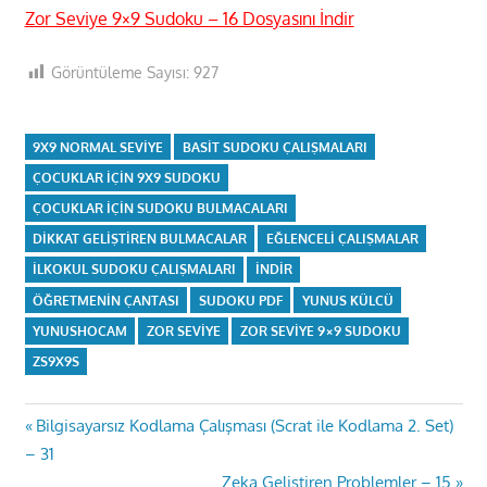
Zor Seviye 9×9 Sudoku – 16 Dosyasını İndir
Görüntüleme Sayısı:
927
9X9 NORMAL SEVIYE
BASIT SUDOKU ÇALIŞMALARI
ÇOCUKLAR IÇIN 9X9 SUDOKU
ÇOCUKLAR IÇIN SUDOKU BULMACALARI
DIKKAT GELIŞTIREN BULMACALAR
EĞLENCELI ÇALIŞMALAR
ILKOKUL SUDOKU ÇALIŞMALARI
INDIR
ÖĞRETMENIN ÇANTASI
SUDOKU PDF
YUNUS KÜLCÜ
YUNUSHOCAM
ZOR SEVIYE
ZOR SEVIYE 9×9 SUDOKU
ZS9X9S
Yazı
Previous
Bilgisayarsız Kodlama Çalışması (Scrat ile Kodlama 2. Set)
Post:
– 31
gezinmesi
Next
Zeka Geliştiren Problemler – 15