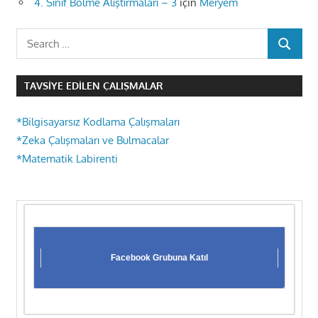
4. Sınıf Bölme Alıştırmaları – 3
için
Meryem
Search
SEARCH
for:
TAVSIYE EDILEN ÇALIŞMALAR
*Bilgisayarsız Kodlama Çalışmaları
*Zeka Çalışmaları ve Bulmacalar
*Matematik Labirenti
Facebook Grubuna Katıl