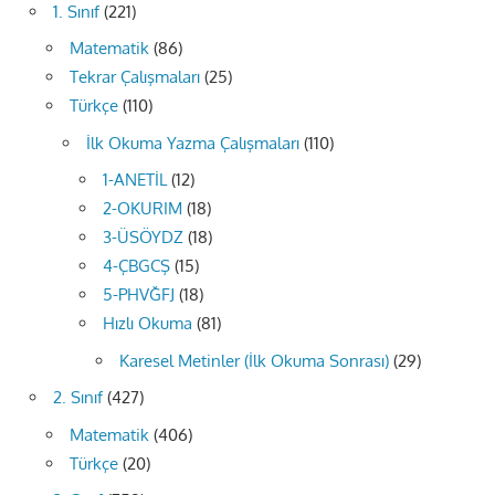
1. Sınıf
(221)
Matematik
(86)
Tekrar Çalışmaları
(25)
Türkçe
(110)
İlk Okuma Yazma Çalışmaları
(110)
1-ANETİL
(12)
2-OKURIM
(18)
3-ÜSÖYDZ
(18)
4-ÇBGCŞ
(15)
5-PHVĞFJ
(18)
Hızlı Okuma
(81)
Karesel Metinler (İlk Okuma Sonrası)
(29)
2. Sınıf
(427)
Matematik
(406)
Türkçe
(20)