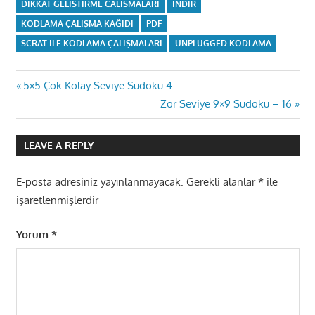
DIKKAT GELIŞTIRME ÇALIŞMALARI
INDIR
KODLAMA ÇALIŞMA KAĞIDI
PDF
SCRAT ILE KODLAMA ÇALIŞMALARI
UNPLUGGED KODLAMA
Yazı
Previous
5×5 Çok Kolay Seviye Sudoku 4
Post:
Next
Zor Seviye 9×9 Sudoku – 16
gezinmesi
Post:
LEAVE A REPLY
E-posta adresiniz yayınlanmayacak.
Gerekli alanlar
*
ile
işaretlenmişlerdir
Yorum
*