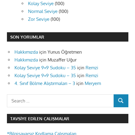
Kolay Seviye
(100)
Normal Seviye
(100)
Zor Seviye
(100)
SON YORUMLAR
Hakkımızda
için
Yunus Öğretmen
Hakkımızda
için
Muzaffer Uğur
Kolay Seviye 9×9 Sudoku – 35
için
Remzi
Kolay Seviye 9×9 Sudoku – 35
için
Remzi
4. Sınıf Bölme Alıştırmaları – 3
için
Meryem
Search
SEARCH
for:
TAVSIYE EDILEN ÇALIŞMALAR
*Bilgisayarsız Kodlama Çalışmaları