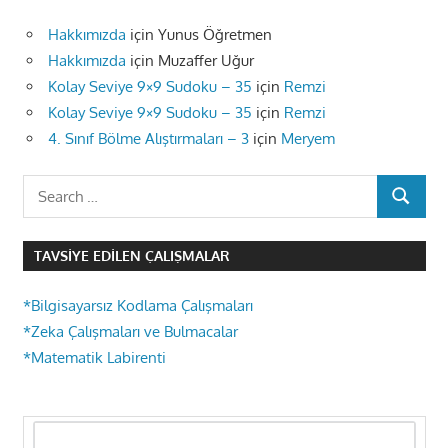
Hakkımızda
için
Yunus Öğretmen
Hakkımızda
için
Muzaffer Uğur
Kolay Seviye 9×9 Sudoku – 35
için
Remzi
Kolay Seviye 9×9 Sudoku – 35
için
Remzi
4. Sınıf Bölme Alıştırmaları – 3
için
Meryem
Search
SEARCH
for:
TAVSIYE EDILEN ÇALIŞMALAR
*Bilgisayarsız Kodlama Çalışmaları
*Zeka Çalışmaları ve Bulmacalar
*Matematik Labirenti