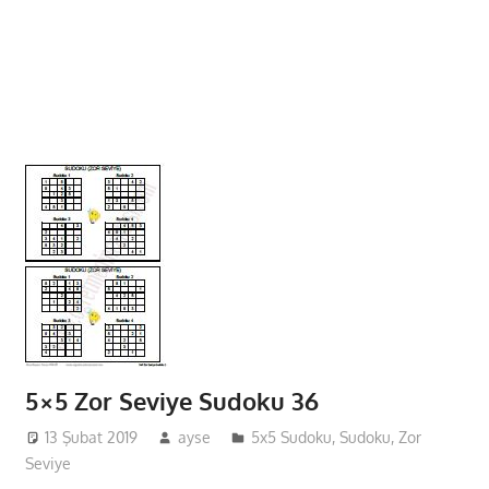
5×5 Zor Seviye Sudoku 36
13 Şubat 2019
ayse
5x5 Sudoku
,
Sudoku
,
Zor
Seviye