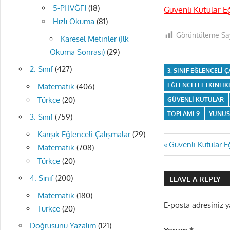
5-PHVĞFJ
(18)
Güvenli Kutular E
Hızlı Okuma
(81)
Görüntüleme Say
Karesel Metinler (İlk
Okuma Sonrası)
(29)
2. Sınıf
(427)
3. SINIF EĞLENCELI 
EĞLENCELI ETKINLIK
Matematik
(406)
Türkçe
(20)
GÜVENLI KUTULAR
TOPLAMI 9
YUNUS
3. Sınıf
(759)
Karışık Eğlenceli Çalışmalar
(29)
Yazı
Previous
Güvenli Kutular E
Matematik
(708)
Post:
Türkçe
(20)
gezinmes
4. Sınıf
(200)
LEAVE A REPLY
Matematik
(180)
E-posta adresiniz 
Türkçe
(20)
Doğrusunu Yazalım
(121)