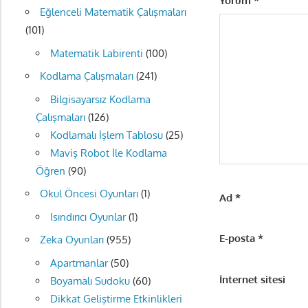
Yorum
*
Eğlenceli Matematik Çalışmaları
(101)
Matematik Labirenti
(100)
Kodlama Çalışmaları
(241)
Bilgisayarsız Kodlama
Çalışmaları
(126)
Kodlamalı İşlem Tablosu
(25)
Maviş Robot İle Kodlama
Öğren
(90)
Okul Öncesi Oyunları
(1)
Ad
*
Isındırıcı Oyunlar
(1)
E-posta
*
Zeka Oyunları
(955)
Apartmanlar
(50)
İnternet sitesi
Boyamalı Sudoku
(60)
Dikkat Geliştirme Etkinlikleri