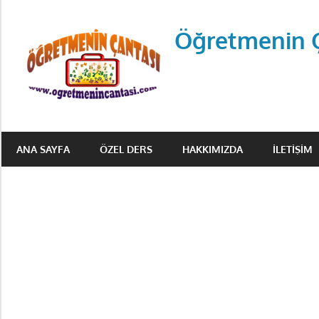
Skip
to
Öğretmenin 
content
Öğretmenin
Çantsından
ANA SAYFA
ÖZEL DERS
HAKKIMIZDA
İLETIŞIM
Halka