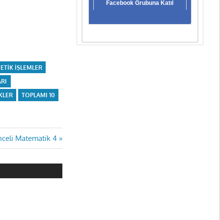
Facebook Grubuna Katıl
ETIK IŞLEMLER
ARI
IKLER
TOPLAMI 10
nceli Matematik 4