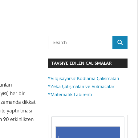
Search
SEARCH
for:
TAVSIYE EDILEN ÇALIŞMALAR
*Bilgisayarsız Kodlama Çalışmaları
anları
*Zeka Çalışmaları ve Bulmacalar
ısı) her bir
*Matematik Labirenti
nı zamanda dikkat
ile yaptırılması
am 90 etkinlikten