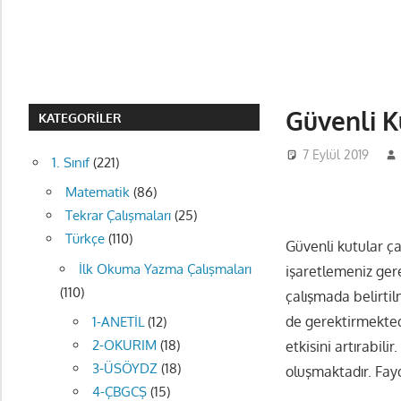
Güvenli K
KATEGORILER
7 Eylül 2019
1. Sınıf
(221)
Matematik
(86)
Tekrar Çalışmaları
(25)
Türkçe
(110)
Güvenli kutular ça
İlk Okuma Yazma Çalışmaları
işaretlemeniz ger
(110)
çalışmada belirtil
de gerektirmektedir
1-ANETİL
(12)
2-OKURIM
(18)
etkisini artırabil
3-ÜSÖYDZ
(18)
oluşmaktadır. Fayd
4-ÇBGCŞ
(15)