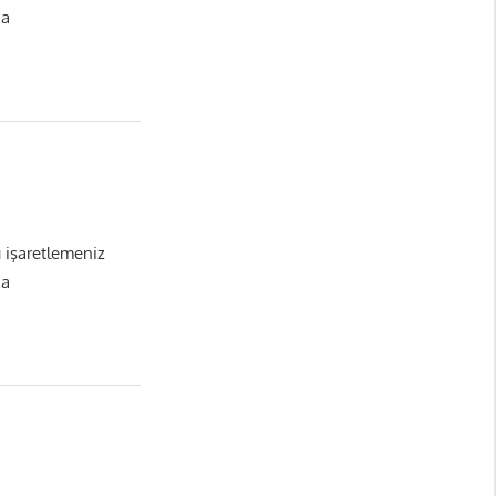
da
ı işaretlemeniz
da