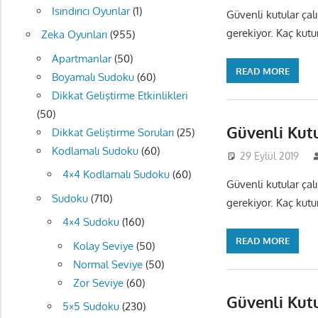
Isındırıcı Oyunlar
(1)
Güvenli kutular çal
gerekiyor. Kaç kutu
Zeka Oyunları
(955)
Apartmanlar
(50)
READ MORE
Boyamalı Sudoku
(60)
Dikkat Geliştirme Etkinlikleri
(50)
Güvenli Kut
Dikkat Geliştirme Soruları
(25)
Kodlamalı Sudoku
(60)
29 Eylül 2019
4×4 Kodlamalı Sudoku
(60)
Güvenli kutular çal
Sudoku
(710)
gerekiyor. Kaç kutu
4×4 Sudoku
(160)
READ MORE
Kolay Seviye
(50)
Normal Seviye
(50)
Zor Seviye
(60)
Güvenli Kut
5×5 Sudoku
(230)