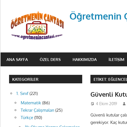
Skip
to
Öğretmenin 
content
Öğretmenin
Çantsından
ANA SAYFA
ÖZEL DERS
HAKKIMIZDA
İLETIŞIM
Halka
KATEGORILER
ETIKET:
EĞLENCEL
Güvenli Kut
1. Sınıf
(221)
Matematik
(86)
4 Ekim 2019
Tekrar Çalışmaları
(25)
Güvenli kutular çal
Türkçe
(110)
gerekiyor. Kaç kutu