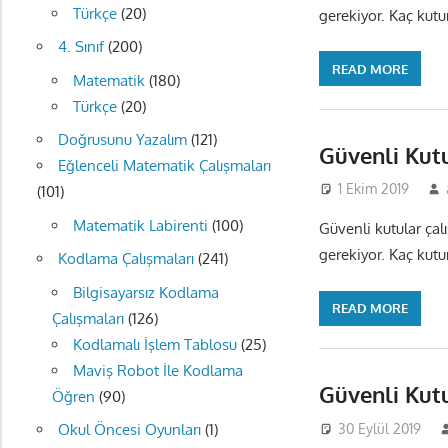
Türkçe
(20)
gerekiyor. Kaç kutu
4. Sınıf
(200)
READ MORE
Matematik
(180)
Türkçe
(20)
Doğrusunu Yazalım
(121)
Güvenli Kut
Eğlenceli Matematik Çalışmaları
1 Ekim 2019
(101)
Matematik Labirenti
(100)
Güvenli kutular çal
gerekiyor. Kaç kutu
Kodlama Çalışmaları
(241)
Bilgisayarsız Kodlama
READ MORE
Çalışmaları
(126)
Kodlamalı İşlem Tablosu
(25)
Maviş Robot İle Kodlama
Güvenli Kut
Öğren
(90)
30 Eylül 2019
Okul Öncesi Oyunları
(1)