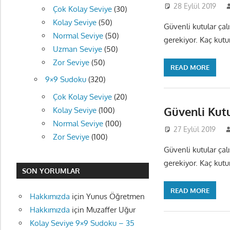
28 Eylül 2019
Çok Kolay Seviye
(30)
Kolay Seviye
(50)
Güvenli kutular çal
Normal Seviye
(50)
gerekiyor. Kaç kutu
Uzman Seviye
(50)
Zor Seviye
(50)
READ MORE
9×9 Sudoku
(320)
Çok Kolay Seviye
(20)
Güvenli Kut
Kolay Seviye
(100)
Normal Seviye
(100)
27 Eylül 2019
Zor Seviye
(100)
Güvenli kutular çal
gerekiyor. Kaç kutu
SON YORUMLAR
READ MORE
Hakkımızda
için
Yunus Öğretmen
Hakkımızda
için
Muzaffer Uğur
Kolay Seviye 9×9 Sudoku – 35