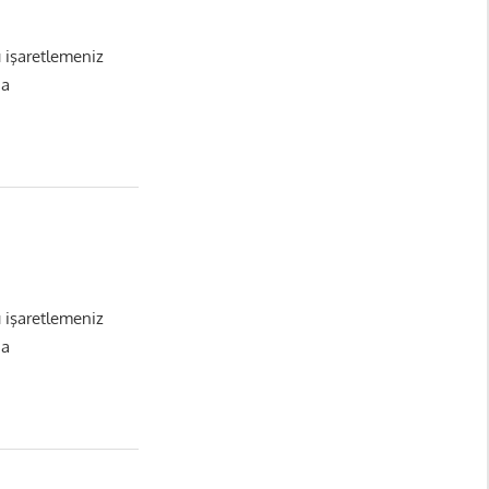
ı işaretlemeniz
da
ı işaretlemeniz
da