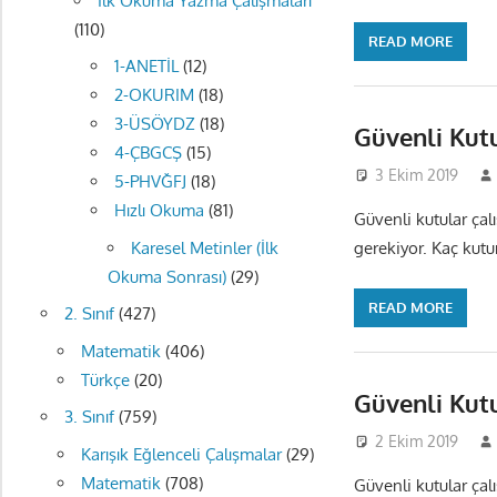
İlk Okuma Yazma Çalışmaları
(110)
READ MORE
1-ANETİL
(12)
2-OKURIM
(18)
3-ÜSÖYDZ
(18)
Güvenli Kut
4-ÇBGCŞ
(15)
3 Ekim 2019
5-PHVĞFJ
(18)
Hızlı Okuma
(81)
Güvenli kutular çal
Karesel Metinler (İlk
gerekiyor. Kaç kutu
Okuma Sonrası)
(29)
READ MORE
2. Sınıf
(427)
Matematik
(406)
Türkçe
(20)
Güvenli Kut
3. Sınıf
(759)
2 Ekim 2019
Karışık Eğlenceli Çalışmalar
(29)
Matematik
(708)
Güvenli kutular çal