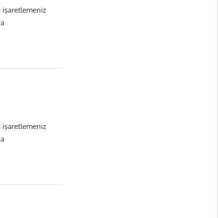
ı işaretlemeniz
da
ı işaretlemeniz
da