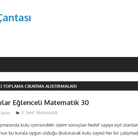
Çantası
I TOPLAMA ÇIKARMA ALIŞTIRMALARI
ular Eğlenceli Matematik 30
ayse
3. Sınıf
,
Matematik
ışmasında kutu içerisindeki işlem sonuçları hedef sayıya eşit olanlar
nun bu kurala uygun olduğu (bulunacak kutu sayısı) her bir çalışma