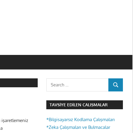
Search
SEARCH
for:
TAVSIYE EDILEN ÇALIŞMALAR
*Bilgisayarsız Kodlama Çalışmaları
ı işaretlemeniz
*Zeka Çalışmaları ve Bulmacalar
da