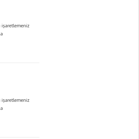
ı işaretlemeniz
da
ı işaretlemeniz
da