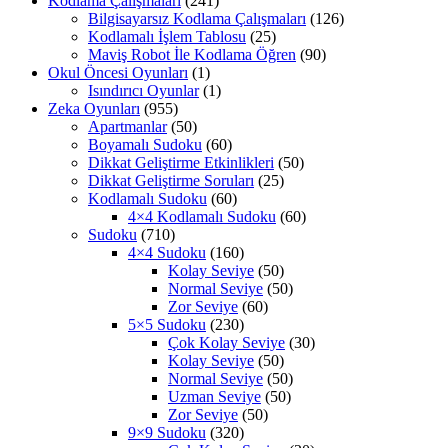
Kodlama Çalışmaları
(241)
Bilgisayarsız Kodlama Çalışmaları
(126)
Kodlamalı İşlem Tablosu
(25)
Maviş Robot İle Kodlama Öğren
(90)
Okul Öncesi Oyunları
(1)
Isındırıcı Oyunlar
(1)
Zeka Oyunları
(955)
Apartmanlar
(50)
Boyamalı Sudoku
(60)
Dikkat Geliştirme Etkinlikleri
(50)
Dikkat Geliştirme Soruları
(25)
Kodlamalı Sudoku
(60)
4×4 Kodlamalı Sudoku
(60)
Sudoku
(710)
4×4 Sudoku
(160)
Kolay Seviye
(50)
Normal Seviye
(50)
Zor Seviye
(60)
5×5 Sudoku
(230)
Çok Kolay Seviye
(30)
Kolay Seviye
(50)
Normal Seviye
(50)
Uzman Seviye
(50)
Zor Seviye
(50)
9×9 Sudoku
(320)