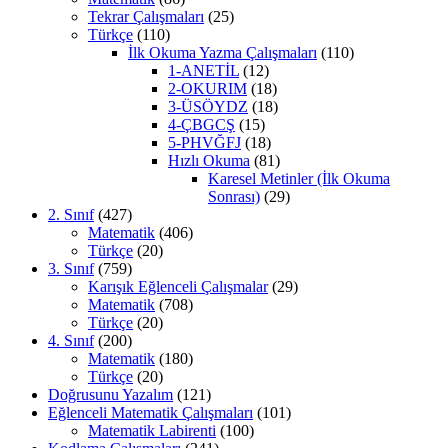
Tekrar Çalışmaları
(25)
Türkçe
(110)
İlk Okuma Yazma Çalışmaları
(110)
1-ANETİL
(12)
2-OKURIM
(18)
3-ÜSÖYDZ
(18)
4-ÇBGCŞ
(15)
5-PHVĞFJ
(18)
Hızlı Okuma
(81)
Karesel Metinler (İlk Okuma
Sonrası)
(29)
2. Sınıf
(427)
Matematik
(406)
Türkçe
(20)
3. Sınıf
(759)
Karışık Eğlenceli Çalışmalar
(29)
Matematik
(708)
Türkçe
(20)
4. Sınıf
(200)
Matematik
(180)
Türkçe
(20)
Doğrusunu Yazalım
(121)
Eğlenceli Matematik Çalışmaları
(101)
Matematik Labirenti
(100)