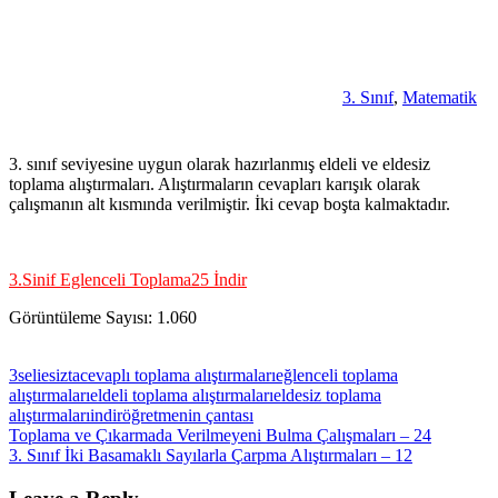
3. Sınıf
,
Matematik
3. sınıf seviyesine uygun olarak hazırlanmış eldeli ve eldesiz
toplama alıştırmaları. Alıştırmaların cevapları karışık olarak
çalışmanın alt kısmında verilmiştir. İki cevap boşta kalmaktadır.
3.Sinif Eglenceli Toplama25 İndir
Görüntüleme Sayısı:
1.060
3seliesizta
cevaplı toplama alıştırmaları
eğlenceli toplama
alıştırmaları
eldeli toplama alıştırmaları
eldesiz toplama
alıştırmaları
indir
öğretmenin çantası
Yazı
Previous
Toplama ve Çıkarmada Verilmeyeni Bulma Çalışmaları – 24
Post:
Next
3. Sınıf İki Basamaklı Sayılarla Çarpma Alıştırmaları – 12
gezinmesi
Post: