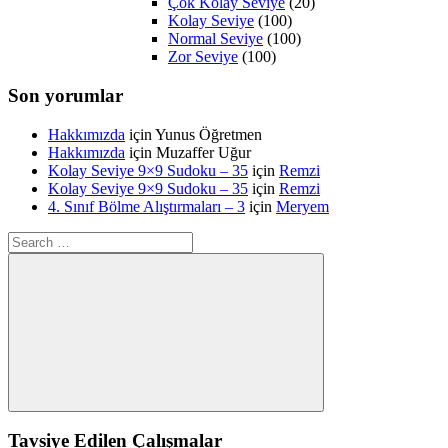
Çok Kolay Seviye
(20)
Kolay Seviye
(100)
Normal Seviye
(100)
Zor Seviye
(100)
Son yorumlar
Hakkımızda
için
Yunus Öğretmen
Hakkımızda
için
Muzaffer Uğur
Kolay Seviye 9×9 Sudoku – 35
için
Remzi
Kolay Seviye 9×9 Sudoku – 35
için
Remzi
4. Sınıf Bölme Alıştırmaları – 3
için
Meryem
Search
for:
Search
Tavsiye Edilen Çalışmalar