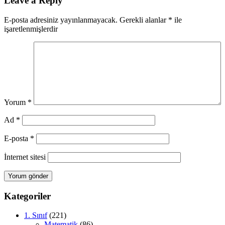
Leave a Reply
E-posta adresiniz yayınlanmayacak.
Gerekli alanlar
*
ile
işaretlenmişlerdir
Yorum
*
Ad
*
E-posta
*
İnternet sitesi
Kategoriler
1. Sınıf
(221)
Matematik
(86)