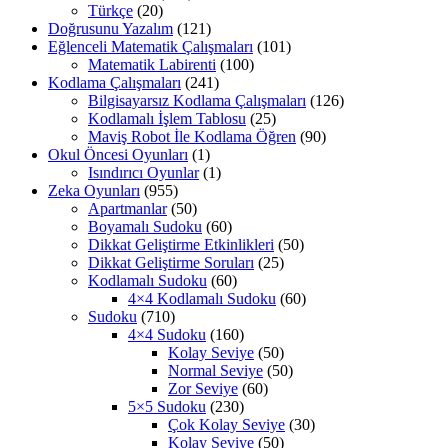
Türkçe
(20)
Doğrusunu Yazalım
(121)
Eğlenceli Matematik Çalışmaları
(101)
Matematik Labirenti
(100)
Kodlama Çalışmaları
(241)
Bilgisayarsız Kodlama Çalışmaları
(126)
Kodlamalı İşlem Tablosu
(25)
Maviş Robot İle Kodlama Öğren
(90)
Okul Öncesi Oyunları
(1)
Isındırıcı Oyunlar
(1)
Zeka Oyunları
(955)
Apartmanlar
(50)
Boyamalı Sudoku
(60)
Dikkat Geliştirme Etkinlikleri
(50)
Dikkat Geliştirme Soruları
(25)
Kodlamalı Sudoku
(60)
4×4 Kodlamalı Sudoku
(60)
Sudoku
(710)
4×4 Sudoku
(160)
Kolay Seviye
(50)
Normal Seviye
(50)
Zor Seviye
(60)
5×5 Sudoku
(230)
Çok Kolay Seviye
(30)
Kolay Seviye
(50)