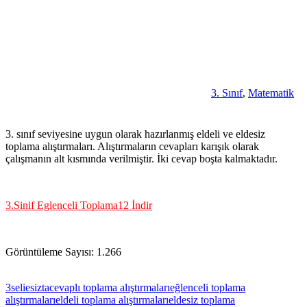
3. Sınıf
,
Matematik
3. sınıf seviyesine uygun olarak hazırlanmış eldeli ve eldesiz
toplama alıştırmaları. Alıştırmaların cevapları karışık olarak
çalışmanın alt kısmında verilmiştir. İki cevap boşta kalmaktadır.
3.Sinif Eglenceli Toplama12 İndir
Görüntüleme Sayısı:
1.266
3seliesizta
cevaplı toplama alıştırmaları
eğlenceli toplama
alıştırmaları
eldeli toplama alıştırmaları
eldesiz toplama