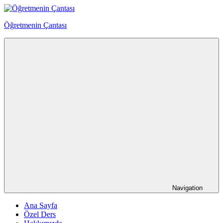
Skip
to
Öğretmenin Çantası
content
Öğretmenin
Çantsından
Halka
Navigation
Ana Sayfa
Özel Ders