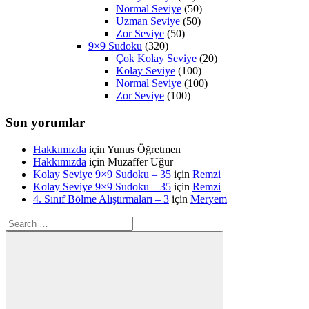
Normal Seviye
(50)
Uzman Seviye
(50)
Zor Seviye
(50)
9×9 Sudoku
(320)
Çok Kolay Seviye
(20)
Kolay Seviye
(100)
Normal Seviye
(100)
Zor Seviye
(100)
Son yorumlar
Hakkımızda
için
Yunus Öğretmen
Hakkımızda
için
Muzaffer Uğur
Kolay Seviye 9×9 Sudoku – 35
için
Remzi
Kolay Seviye 9×9 Sudoku – 35
için
Remzi
4. Sınıf Bölme Alıştırmaları – 3
için
Meryem
Search
for: