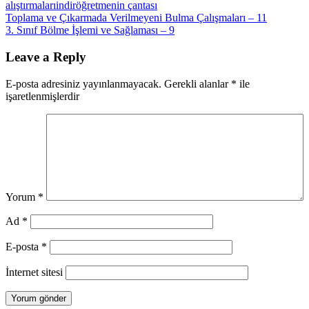
alıştırmaları
indir
öğretmenin çantası
Yazı
Previous
Toplama ve Çıkarmada Verilmeyeni Bulma Çalışmaları – 11
Post:
Next
3. Sınıf Bölme İşlemi ve Sağlaması – 9
gezinmesi
Post:
Leave a Reply
E-posta adresiniz yayınlanmayacak.
Gerekli alanlar
*
ile
işaretlenmişlerdir
Yorum
*
Ad
*
E-posta
*
İnternet sitesi