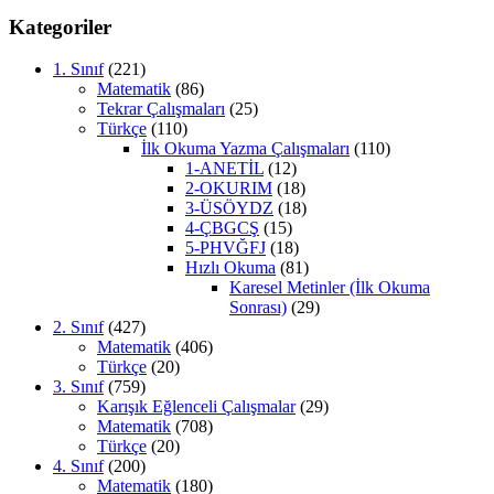
Kategoriler
1. Sınıf
(221)
Matematik
(86)
Tekrar Çalışmaları
(25)
Türkçe
(110)
İlk Okuma Yazma Çalışmaları
(110)
1-ANETİL
(12)
2-OKURIM
(18)
3-ÜSÖYDZ
(18)
4-ÇBGCŞ
(15)
5-PHVĞFJ
(18)
Hızlı Okuma
(81)
Karesel Metinler (İlk Okuma
Sonrası)
(29)
2. Sınıf
(427)
Matematik
(406)
Türkçe
(20)
3. Sınıf
(759)
Karışık Eğlenceli Çalışmalar
(29)
Matematik
(708)
Türkçe
(20)
4. Sınıf
(200)
Matematik
(180)