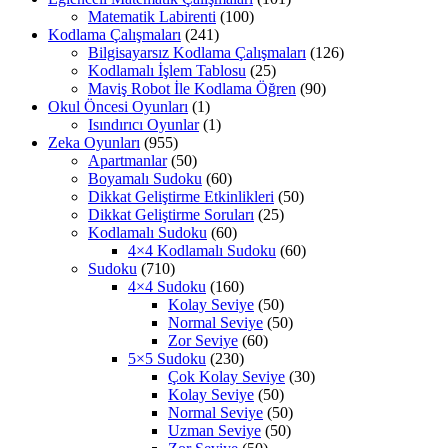
Matematik Labirenti
(100)
Kodlama Çalışmaları
(241)
Bilgisayarsız Kodlama Çalışmaları
(126)
Kodlamalı İşlem Tablosu
(25)
Maviş Robot İle Kodlama Öğren
(90)
Okul Öncesi Oyunları
(1)
Isındırıcı Oyunlar
(1)
Zeka Oyunları
(955)
Apartmanlar
(50)
Boyamalı Sudoku
(60)
Dikkat Geliştirme Etkinlikleri
(50)
Dikkat Geliştirme Soruları
(25)
Kodlamalı Sudoku
(60)
4×4 Kodlamalı Sudoku
(60)
Sudoku
(710)
4×4 Sudoku
(160)
Kolay Seviye
(50)
Normal Seviye
(50)
Zor Seviye
(60)
5×5 Sudoku
(230)
Çok Kolay Seviye
(30)
Kolay Seviye
(50)
Normal Seviye
(50)
Uzman Seviye
(50)