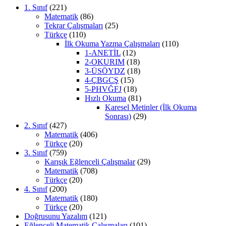
1. Sınıf
(221)
Matematik
(86)
Tekrar Çalışmaları
(25)
Türkçe
(110)
İlk Okuma Yazma Çalışmaları
(110)
1-ANETİL
(12)
2-OKURIM
(18)
3-ÜSÖYDZ
(18)
4-ÇBGCŞ
(15)
5-PHVĞFJ
(18)
Hızlı Okuma
(81)
Karesel Metinler (İlk Okuma
Sonrası)
(29)
2. Sınıf
(427)
Matematik
(406)
Türkçe
(20)
3. Sınıf
(759)
Karışık Eğlenceli Çalışmalar
(29)
Matematik
(708)
Türkçe
(20)
4. Sınıf
(200)
Matematik
(180)
Türkçe
(20)
Doğrusunu Yazalım
(121)
Eğlenceli Matematik Çalışmaları
(101)