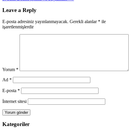
gezinmesi
Post:
Leave a Reply
E-posta adresiniz yayınlanmayacak.
Gerekli alanlar
*
ile
işaretlenmişlerdir
Yorum
*
Ad
*
E-posta
*
İnternet sitesi
Kategoriler