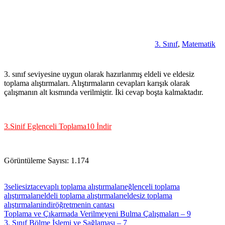
3. Sınıf
,
Matematik
3. sınıf seviyesine uygun olarak hazırlanmış eldeli ve eldesiz
toplama alıştırmaları. Alıştırmaların cevapları karışık olarak
çalışmanın alt kısmında verilmiştir. İki cevap boşta kalmaktadır.
3.Sinif Eglenceli Toplama10 İndir
Görüntüleme Sayısı:
1.174
3seliesizta
cevaplı toplama alıştırmaları
eğlenceli toplama
alıştırmaları
eldeli toplama alıştırmaları
eldesiz toplama
alıştırmaları
indir
öğretmenin çantası
Yazı
Previous
Toplama ve Çıkarmada Verilmeyeni Bulma Çalışmaları – 9
Post:
Next
3. Sınıf Bölme İşlemi ve Sağlaması – 7