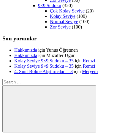
Zor Seviye
(50)
9×9 Sudoku
(320)
Çok Kolay Seviye
(20)
Kolay Seviye
(100)
Normal Seviye
(100)
Zor Seviye
(100)
Son yorumlar
Hakkımızda
için
Yunus Öğretmen
Hakkımızda
için
Muzaffer Uğur
Kolay Seviye 9×9 Sudoku – 35
için
Remzi
Kolay Seviye 9×9 Sudoku – 35
için
Remzi
4. Sınıf Bölme Alıştırmaları – 3
için
Meryem
Search
for: