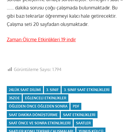
…… dakika sorusu çoğu çalışmada bulunmaktadır. Bu
gibi bazı tekrarlar öğrenmeyi kalıcı hale getirecektir.
Çalışma seti 20 sayfadan oluşmaktadır.
Zaman Ölçme Etkinlikleri 19 indir
Görüntüleme Sayısı:
1.794
24LÜK SAAT DILIMI
3. SINIF
3. SINIF SAAT ETKINLIKLERI
3SZOE
EĞLENCELI ETKINLIKLER
ÖĞLEDEN ÖNCE ÖĞLEDEN SONRA
PDF
SAAT DAKIKA DÖNÜŞTÜRME
SAAT ETKINLIKLERI
SAAT ÖNCE VE SONRA ETKINLIKLERI
SAATLER
SAATLER KONU TEKRAR ÇALIŞMALARI
YUNUS KÜLCÜ