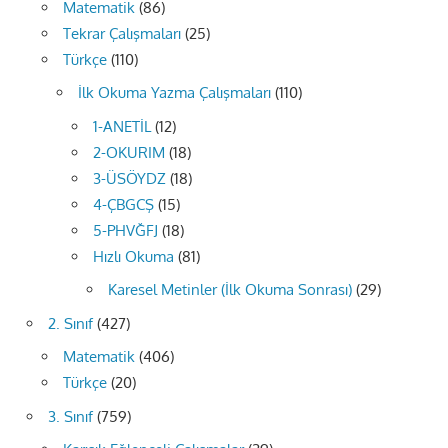
Matematik
(86)
Tekrar Çalışmaları
(25)
Türkçe
(110)
İlk Okuma Yazma Çalışmaları
(110)
1-ANETİL
(12)
2-OKURIM
(18)
3-ÜSÖYDZ
(18)
4-ÇBGCŞ
(15)
5-PHVĞFJ
(18)
Hızlı Okuma
(81)
Karesel Metinler (İlk Okuma Sonrası)
(29)
2. Sınıf
(427)
Matematik
(406)
Türkçe
(20)
3. Sınıf
(759)