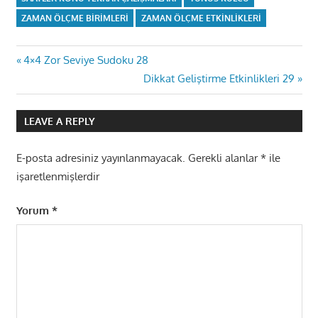
ZAMAN ÖLÇME BIRIMLERI
ZAMAN ÖLÇME ETKINLIKLERI
Yazı
Previous
4×4 Zor Seviye Sudoku 28
Post:
Next
Dikkat Geliştirme Etkinlikleri 29
gezinmesi
Post:
LEAVE A REPLY
E-posta adresiniz yayınlanmayacak.
Gerekli alanlar
*
ile
işaretlenmişlerdir
Yorum
*