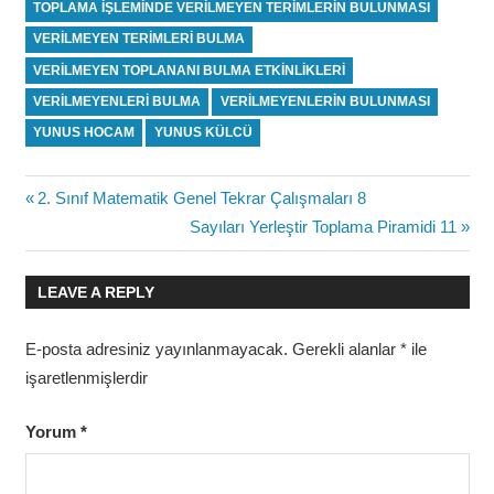
TOPLAMA IŞLEMINDE VERILMEYEN TERIMLERIN BULUNMASI
VERILMEYEN TERIMLERI BULMA
VERILMEYEN TOPLANANI BULMA ETKINLIKLERI
VERILMEYENLERI BULMA
VERILMEYENLERIN BULUNMASI
YUNUS HOCAM
YUNUS KÜLCÜ
Yazı
Previous
2. Sınıf Matematik Genel Tekrar Çalışmaları 8
Post:
Next
Sayıları Yerleştir Toplama Piramidi 11
gezinmesi
Post:
LEAVE A REPLY
E-posta adresiniz yayınlanmayacak.
Gerekli alanlar
*
ile
işaretlenmişlerdir
Yorum
*