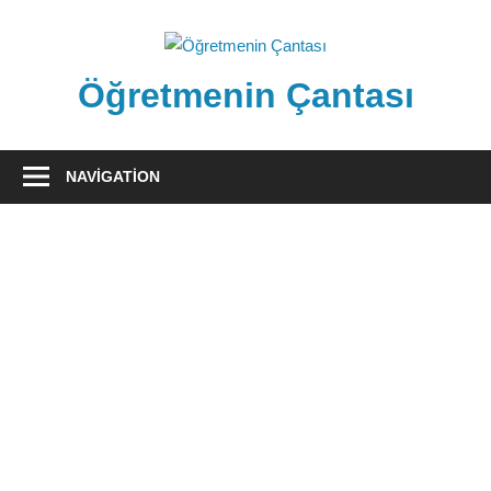
Skip
to
content
Öğretmenin Çantası
Öğretmenin
Çantsından
NAVIGATION
Halka