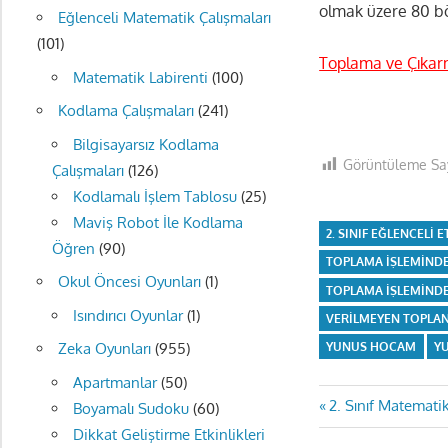
olmak üzere 80 bö
Eğlenceli Matematik Çalışmaları
(101)
Toplama ve Çıkarm
Matematik Labirenti
(100)
Kodlama Çalışmaları
(241)
Bilgisayarsız Kodlama
Görüntüleme Say
Çalışmaları
(126)
Kodlamalı İşlem Tablosu
(25)
Maviş Robot İle Kodlama
2. SINIF EĞLENCELI 
Öğren
(90)
TOPLAMA IŞLEMINDE
Okul Öncesi Oyunları
(1)
TOPLAMA IŞLEMINDE
Isındırıcı Oyunlar
(1)
VERILMEYEN TOPLAN
YUNUS HOCAM
Y
Zeka Oyunları
(955)
Apartmanlar
(50)
Yazı
Previous
2. Sınıf Matemati
Boyamalı Sudoku
(60)
Post:
Dikkat Geliştirme Etkinlikleri