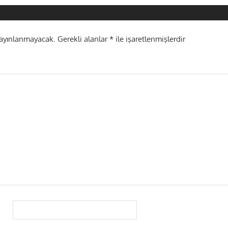
i
yayınlanmayacak.
Gerekli alanlar
*
ile işaretlenmişlerdir