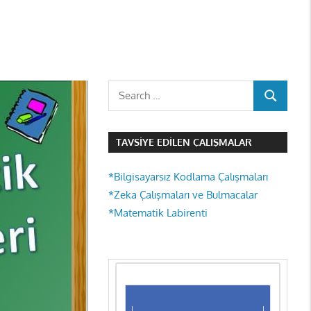
Search
SEARCH
for:
TAVSIYE EDILEN ÇALIŞMALAR
*Bilgisayarsız Kodlama Çalışmaları
*Zeka Çalışmaları ve Bulmacalar
*Matematik Labirenti