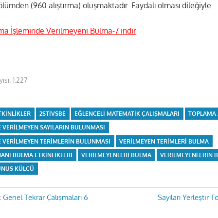
lümden (960 alıştırma) oluşmaktadır. Faydalı olması dileğiyle.
a İşleminde Verilmeyeni Bulma-7 indir
ısı:
1.227
ETKINLIKLER
2STIVSBE
EĞLENCELI MATEMATIK ÇALIŞMALARI
TOPLAMA 
 VERILMEYEN SAYILARIN BULUNMASI
 VERILMEYEN TERIMLERIN BULUNMASI
VERILMEYEN TERIMLERI BULMA
ANI BULMA ETKINLIKLERI
VERILMEYENLERI BULMA
VERILMEYENLERIN 
UNUS KÜLCÜ
Next
k Genel Tekrar Çalışmaları 6
Sayıları Yerleştir 
Post: