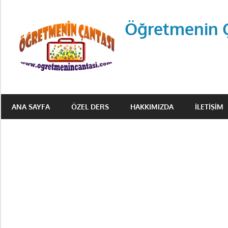
Skip
to
Öğretmenin 
content
Öğretmenin
Çantsından
ANA SAYFA
ÖZEL DERS
HAKKIMIZDA
İLETIŞIM
Halka