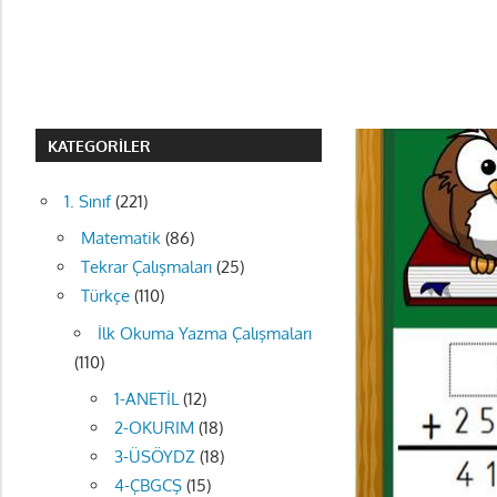
KATEGORILER
1. Sınıf
(221)
Matematik
(86)
Tekrar Çalışmaları
(25)
Türkçe
(110)
İlk Okuma Yazma Çalışmaları
(110)
1-ANETİL
(12)
2-OKURIM
(18)
3-ÜSÖYDZ
(18)
4-ÇBGCŞ
(15)