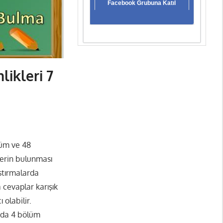
Facebook Grubuna Katıl
ikleri 7
lüm ve 48
lerin bulunması
ştırmalarda
 cevaplar karışık
 olabilir.
fada 4 bölüm