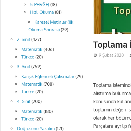
5-PHVĞFJ
(18)
Hızlı Okuma
(81)
Karesel Metinler (İlk
Okuma Sonrası)
(29)
2. Sınıf
(427)
Toplama İ
Matematik
(406)
9 Şubat 2020
Türkçe
(20)
3. Sınıf
(759)
Karışık Eğlenceli Çalışmalar
(29)
Matematik
(708)
Toplama işleminde
Türkçe
(20)
alıştırma bulunma
4. Sınıf
(200)
konusunda kullanıl
toplamın değeri so
Matematik
(180)
olarak her bölümün
Türkçe
(20)
Parçalara ayrılıp 
Doğrusunu Yazalım
(121)