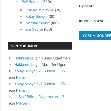
9×9 Sudoku
(320)
E-posta
*
Çok Kolay Seviye
(20)
Kolay Seviye
(100)
İnternet sitesi
Normal Seviye
(100)
Zor Seviye
(100)
SON YORUMLAR
Hakkımızda
için
Yunus Öğretmen
Hakkımızda
için
Muzaffer Uğur
Kolay Seviye 9×9 Sudoku – 35
için
Remzi
Kolay Seviye 9×9 Sudoku – 35
için
Remzi
4. Sınıf Bölme Alıştırmaları – 3
için
Meryem