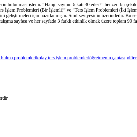
in bulunması istenir. “Hangi sayının 6 katı 30 eder?” benzeri bir şekild
Ters İşlem Problemleri (Bir İşlemli)” ve “Ters İşlem Problemleri (İki İşlem
ini geliştirmeleri için hazırlanmıştır. Sınıf seviyesinin üzerindedir. Bu s
çalışma sayfası ve her sayfada 3 farklı etkinlik olmak üzere toplam 90 fa
i bulma problemleri
kolay ters işlem problemleri
öğretmenin çantası
pdf
te
erdir