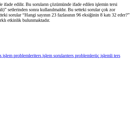
e ifade edilir. Bu soruların çözümünde ifade edilen işlemin tersi
li)” setlerinden sonra kullanılmaldır. Bu setteki sorular çok zor
etteki sorular “Hangi sayının 23 fazlasının 96 eksiğinin 8 katı 32 eder?”
rklı etkinlik bulunmaktadır.
rs işlem problemleri
ters işlem soruları
ters problemler
üç işlemli ters