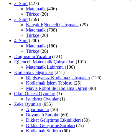
2. Sınıf
(427)
Matematik
(406)
Türkçe
(20)
3. Sınıf
(759)
Karışık Eğlenceli Çalışmalar
(29)
Matematik
(708)
Türkçe
(20)
4. Sınıf
(200)
Matematik
(180)
Türkçe
(20)
Doğrusunu Yazalım
(121)
Eğlenceli Matematik Çalışmaları
(101)
Matematik Labirenti
(100)
Kodlama Çalışmaları
(241)
Bilgisayarsız Kodlama Çalışmaları
(126)
Kodlamalı İşlem Tablosu
(25)
Maviş Robot İle Kodlama Öğren
(90)
Okul Öncesi Oyunları
(1)
Isındırıcı Oyunlar
(1)
Zeka Oyunları
(955)
Apartmanlar
(50)
Boyamalı Sudoku
(60)
Dikkat Geliştirme Etkinlikleri
(50)
Dikkat Geliştirme Soruları
(25)
Kodlamalı Sudoku
(60)