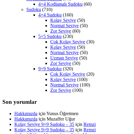
4×4 Kodlamalı Sudoku
(60)
Sudoku
(710)
4×4 Sudoku
(160)
Kolay Seviye
(50)
Normal Seviye
(50)
Zor Seviye
(60)
5×5 Sudoku
(230)
Çok Kolay Seviye
(30)
Kolay Seviye
(50)
Normal Seviye
(50)
Uzman Seviye
(50)
Zor Seviye
(50)
9×9 Sudoku
(320)
Çok Kolay Seviye
(20)
Kolay Seviye
(100)
Normal Seviye
(100)
Zor Seviye
(100)
Son yorumlar
Hakkımızda
için
Yunus Öğretmen
Hakkımızda
için
Muzaffer Uğur
Kolay Seviye 9×9 Sudoku – 35
için
Remzi
Kolay Seviye 9×9 Sudoku – 35
için
Remzi