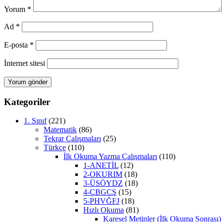
Yorum
*
Ad
*
E-posta
*
İnternet sitesi
Kategoriler
1. Sınıf
(221)
Matematik
(86)
Tekrar Çalışmaları
(25)
Türkçe
(110)
İlk Okuma Yazma Çalışmaları
(110)
1-ANETİL
(12)
2-OKURIM
(18)
3-ÜSÖYDZ
(18)
4-ÇBGCŞ
(15)
5-PHVĞFJ
(18)
Hızlı Okuma
(81)
Karesel Metinler (İlk Okuma Sonrası)