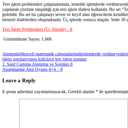
Ters işlem problemleri çalışmalarında, temelde işlemlerde verilmeyenler
yapılarak çözüme ulaşıldığı için ters işlem ifadesi kullanılır. Bu set “
gelebilir. Bu set bu çalışmayı seven ve keyif alan öğrencilerin kendiler
benzeri ifadelerden oluşmaktadır. Üç işlemle sonuca ulaşılır. Sette 30 
Ters İşlem Problemleri (Üç İşlemli) – 8
Görüntüleme Sayısı:
1.006
3smtspüi
eğlenceli matematik çalışmaları
indir
işlemlerde verilmeyenler
işlem soruları
yunus külcü
zor ters işlem soruları
Yazı
Previous
2. Sınıf Çarpma Alıştırma ve Soruları 8
Post:
Next
Apartmanlar Akıl Oyunu 4×4 – 8
gezinmesi
Post:
Leave a Reply
E-posta adresiniz yayınlanmayacak.
Gerekli alanlar
*
ile işaretlenmişl