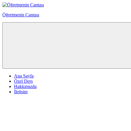
Skip
to
Öğretmenin Çantası
content
Öğretmenin
Çantsından
Halka
Ana Sayfa
Özel Ders
Hakkımızda
İletişim