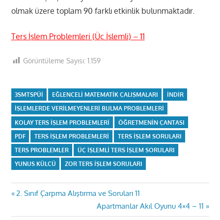
olmak üzere toplam 90 farklı etkinlik bulunmaktadır.
Ters İşlem Problemleri (Üç İşlemli) – 11
Görüntüleme Sayısı:
1.159
3SMTSPÜI
EĞLENCELI MATEMATIK ÇALIŞMALARI
INDIR
IŞLEMLERDE VERILMEYENLERI BULMA PROBLEMLERI
KOLAY TERS IŞLEM PROBLEMLERI
ÖĞRETMENIN ÇANTASI
PDF
TERS IŞLEM PROBLEMLERI
TERS IŞLEM SORULARI
TERS PROBLEMLER
ÜÇ IŞLEMLI TERS IŞLEM SORULARI
YUNUS KÜLCÜ
ZOR TERS IŞLEM SORULARI
Yazı
Previous
2. Sınıf Çarpma Alıştırma ve Soruları 11
Post:
Next
Apartmanlar Akıl Oyunu 4×4 – 11
gezinmesi
Post: