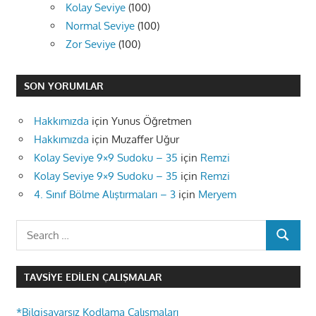
Kolay Seviye
(100)
Normal Seviye
(100)
Zor Seviye
(100)
SON YORUMLAR
Hakkımızda
için
Yunus Öğretmen
Hakkımızda
için
Muzaffer Uğur
Kolay Seviye 9×9 Sudoku – 35
için
Remzi
Kolay Seviye 9×9 Sudoku – 35
için
Remzi
4. Sınıf Bölme Alıştırmaları – 3
için
Meryem
Search
SEARCH
for:
TAVSIYE EDILEN ÇALIŞMALAR
*Bilgisayarsız Kodlama Çalışmaları