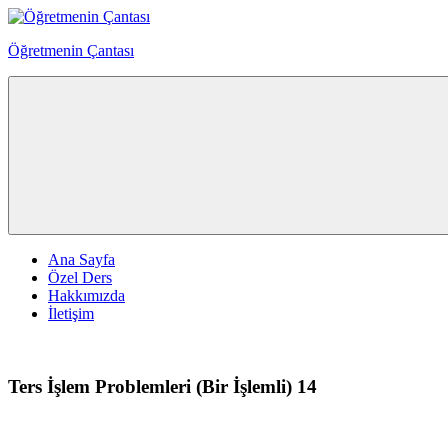
Skip
to
Öğretmenin Çantası
content
Öğretmenin
Çantsından
Halka
Ana Sayfa
Özel Ders
Hakkımızda
İletişim
Ters İşlem Problemleri (Bir İşlemli) 14