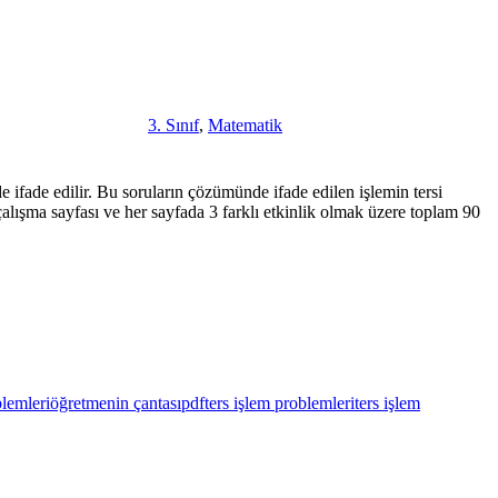
3. Sınıf
,
Matematik
e ifade edilir. Bu soruların çözümünde ifade edilen işlemin tersi
30 çalışma sayfası ve her sayfada 3 farklı etkinlik olmak üzere toplam 90
blemleri
öğretmenin çantası
pdf
ters işlem problemleri
ters işlem