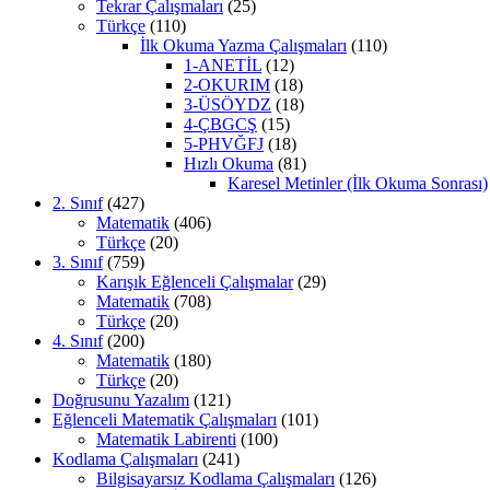
Tekrar Çalışmaları
(25)
Türkçe
(110)
İlk Okuma Yazma Çalışmaları
(110)
1-ANETİL
(12)
2-OKURIM
(18)
3-ÜSÖYDZ
(18)
4-ÇBGCŞ
(15)
5-PHVĞFJ
(18)
Hızlı Okuma
(81)
Karesel Metinler (İlk Okuma Sonrası)
2. Sınıf
(427)
Matematik
(406)
Türkçe
(20)
3. Sınıf
(759)
Karışık Eğlenceli Çalışmalar
(29)
Matematik
(708)
Türkçe
(20)
4. Sınıf
(200)
Matematik
(180)
Türkçe
(20)
Doğrusunu Yazalım
(121)
Eğlenceli Matematik Çalışmaları
(101)
Matematik Labirenti
(100)
Kodlama Çalışmaları
(241)
Bilgisayarsız Kodlama Çalışmaları
(126)