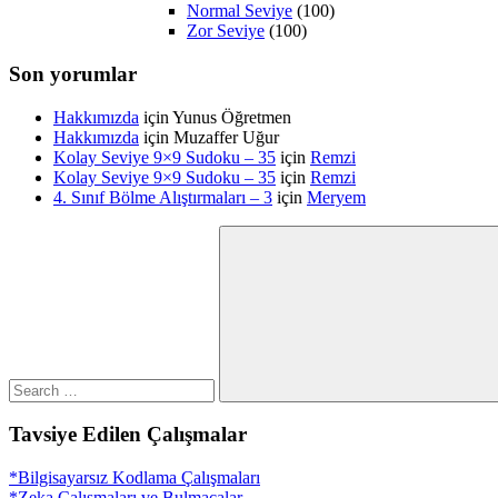
Normal Seviye
(100)
Zor Seviye
(100)
Son yorumlar
Hakkımızda
için
Yunus Öğretmen
Hakkımızda
için
Muzaffer Uğur
Kolay Seviye 9×9 Sudoku – 35
için
Remzi
Kolay Seviye 9×9 Sudoku – 35
için
Remzi
4. Sınıf Bölme Alıştırmaları – 3
için
Meryem
Search
for:
Search
Tavsiye Edilen Çalışmalar
*Bilgisayarsız Kodlama Çalışmaları
*Zeka Çalışmaları ve Bulmacalar