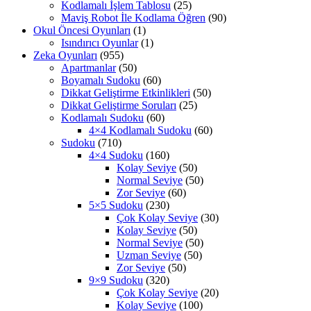
Kodlamalı İşlem Tablosu
(25)
Maviş Robot İle Kodlama Öğren
(90)
Okul Öncesi Oyunları
(1)
Isındırıcı Oyunlar
(1)
Zeka Oyunları
(955)
Apartmanlar
(50)
Boyamalı Sudoku
(60)
Dikkat Geliştirme Etkinlikleri
(50)
Dikkat Geliştirme Soruları
(25)
Kodlamalı Sudoku
(60)
4×4 Kodlamalı Sudoku
(60)
Sudoku
(710)
4×4 Sudoku
(160)
Kolay Seviye
(50)
Normal Seviye
(50)
Zor Seviye
(60)
5×5 Sudoku
(230)
Çok Kolay Seviye
(30)
Kolay Seviye
(50)
Normal Seviye
(50)
Uzman Seviye
(50)
Zor Seviye
(50)
9×9 Sudoku
(320)
Çok Kolay Seviye
(20)
Kolay Seviye
(100)