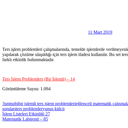
11 Mart 2019
Ters işlem problemleri çalışmalarında, temelde işlemlerde verilmeyenler
yapılarak çözüme ulaşıldığı için ters işlem ifadesi kullanılır. Bu set te
farklı etkinlik bulunmaktadır.
Ters İşlem Problemleri (Bir İşlemli) – 14
Görüntüleme Sayısı:
1.094
3smtspbi
bir işlemli ters işlem problemleri
eğlenceli matematik çalışmal
soruları
ters problemler
yunus külcü
Yazı
Previous
İşlem Listeleri Etkinliği 27
Post:
Next
Matematik Labirenti – 85
gezinmesi
Post: