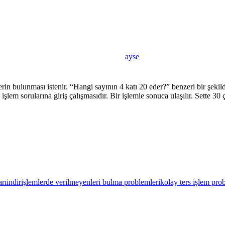
ayse
in bulunması istenir. “Hangi sayının 4 katı 20 eder?” benzeri bir şekild
rs işlem sorularına giriş çalışmasıdır. Bir işlemle sonuca ulaşılır. Sette 
arı
indir
işlemlerde verilmeyenleri bulma problemleri
kolay ters işlem pro