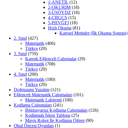
1-ANETİL
(12)
2-OKURIM
(18)
3-ÜSÖYDZ
(18)
4-ÇBGCŞ
(15)
5-PHVĞFJ
(18)
Hızlı Okuma
(81)
Karesel Metinler (İlk Okuma Sonrası)
2. Sınıf
(427)
Matematik
(406)
Türkçe
(20)
3. Sınıf
(759)
Karışık Eğlenceli Çalışmalar
(29)
Matematik
(708)
Türkçe
(20)
4. Sınıf
(200)
Matematik
(180)
Türkçe
(20)
Doğrusunu Yazalım
(121)
Eğlenceli Matematik Çalışmaları
(101)
Matematik Labirenti
(100)
Kodlama Çalışmaları
(241)
Bilgisayarsız Kodlama Çalışmaları
(126)
Kodlamalı İşlem Tablosu
(25)
Maviş Robot İle Kodlama Öğren
(90)
Okul Öncesi Oyunları
(1)