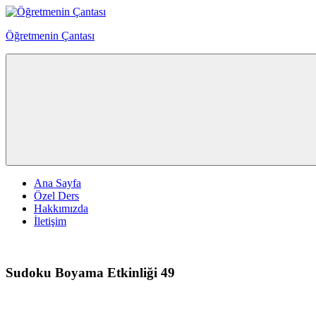
Skip
to
Öğretmenin Çantası
content
Öğretmenin
Çantsından
Halka
Ana Sayfa
Özel Ders
Hakkımızda
İletişim
Sudoku Boyama Etkinliği 49