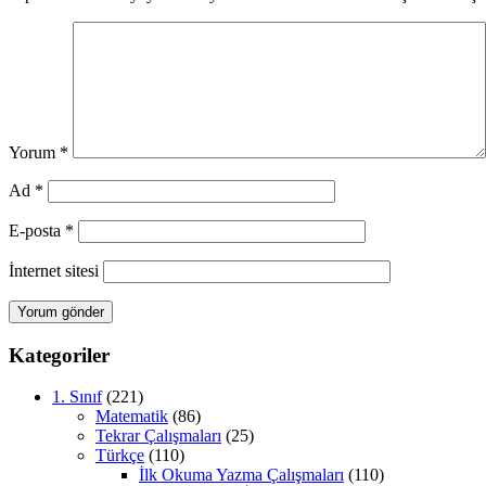
Yorum
*
Ad
*
E-posta
*
İnternet sitesi
Kategoriler
1. Sınıf
(221)
Matematik
(86)
Tekrar Çalışmaları
(25)
Türkçe
(110)
İlk Okuma Yazma Çalışmaları
(110)