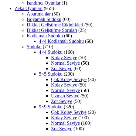
Isındırıcı Oyunlar
(1)
Zeka Oyunları
(955)
Apartmanlar
(50)
Boyamalı Sudoku
(60)
Dikkat Geliştirme Etkinlikleri
(50)
Dikkat Geliştirme Soruları
(25)
Kodlamalı Sudoku
(60)
4×4 Kodlamalı Sudoku
(60)
Sudoku
(710)
4×4 Sudoku
(160)
Kolay Seviye
(50)
Normal Seviye
(50)
Zor Seviye
(60)
5×5 Sudoku
(230)
Çok Kolay Seviye
(30)
Kolay Seviye
(50)
Normal Seviye
(50)
Uzman Seviye
(50)
Zor Seviye
(50)
9×9 Sudoku
(320)
Çok Kolay Seviye
(20)
Kolay Seviye
(100)
Normal Seviye
(100)
Zor Seviye
(100)