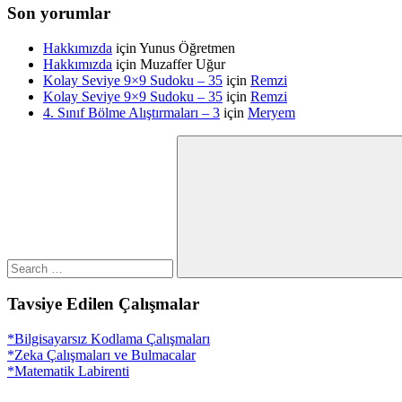
Son yorumlar
Hakkımızda
için
Yunus Öğretmen
Hakkımızda
için
Muzaffer Uğur
Kolay Seviye 9×9 Sudoku – 35
için
Remzi
Kolay Seviye 9×9 Sudoku – 35
için
Remzi
4. Sınıf Bölme Alıştırmaları – 3
için
Meryem
Search
for:
Search
Tavsiye Edilen Çalışmalar
*Bilgisayarsız Kodlama Çalışmaları
*Zeka Çalışmaları ve Bulmacalar
*Matematik Labirenti