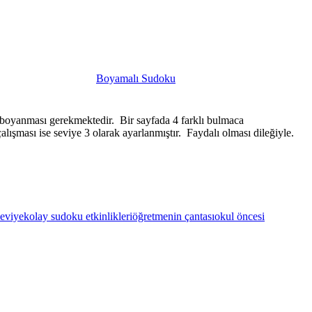
Boyamalı Sudoku
 boyanması gerekmektedir. Bir sayfada 4 farklı bulmaca
lışması ise seviye 3 olarak ayarlanmıştır. Faydalı olması dileğiyle.
seviye
kolay sudoku etkinlikleri
öğretmenin çantası
okul öncesi