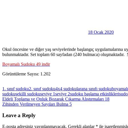
18 Ocak 2020
Okul öncesine ve diğer yaş seviyelerinde başlangıç uygulamalarına u
bulunmaktadır. Set toplam 60 sayfadan (240 bulmaca) oluşmaktadır. Seti
Boyamalı Sudoku 49 indir
Görüntüleme Sayısı:
1.202
1. sınıf sudoku
2. sınıf sudoku
4x4 sudokular
ana sınıfı sudoku
boyamal
sudoku
şekilli sudoku
seviye 1
seviye 2
sudoku başlama etkinlikleri
sudo
Yazı
Previous
Eldeli Toplama ve Onluk Bozarak Çıkarma Alıştırmaları 18
Post:
Next
Zihinden Verilmeyen Sayıları Bulma 5
gezinmesi
Post:
Leave a Reply
E-posta adresiniz yayınlanmayacak.
Gerekli alanlar
*
ile işaretlenmişl