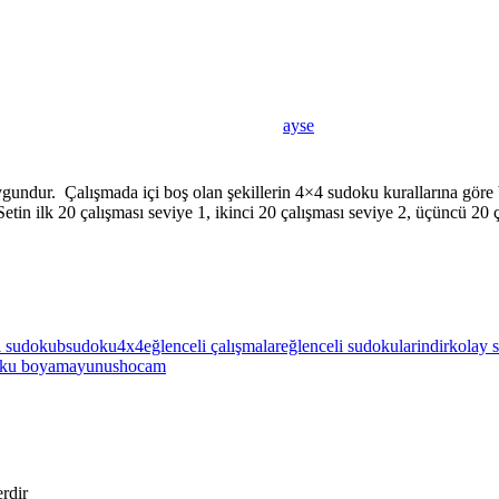
ayse
ygundur. Çalışmada içi boş olan şekillerin 4×4 sudoku kurallarına göre
n ilk 20 çalışması seviye 1, ikinci 20 çalışması seviye 2, üçüncü 20 ça
ı sudoku
bsudoku4x4
eğlenceli çalışmalar
eğlenceli sudokular
indir
kolay 
ku boyama
yunushocam
erdir