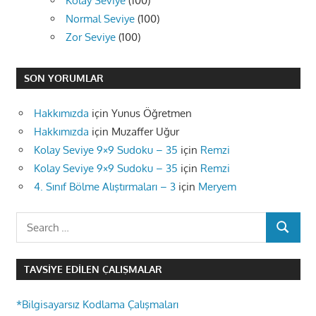
Kolay Seviye
(100)
Normal Seviye
(100)
Zor Seviye
(100)
SON YORUMLAR
Hakkımızda
için
Yunus Öğretmen
Hakkımızda
için
Muzaffer Uğur
Kolay Seviye 9×9 Sudoku – 35
için
Remzi
Kolay Seviye 9×9 Sudoku – 35
için
Remzi
4. Sınıf Bölme Alıştırmaları – 3
için
Meryem
Search
SEARCH
for:
TAVSIYE EDILEN ÇALIŞMALAR
*Bilgisayarsız Kodlama Çalışmaları