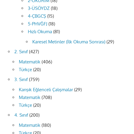
2-OKURIM
(18)
3-ÜSÖYDZ
(18)
4-ÇBGCŞ
(15)
5-PHVĞFJ
(18)
Hızlı Okuma
(81)
Karesel Metinler (İlk Okuma Sonrası)
(29)
2. Sınıf
(427)
Matematik
(406)
Türkçe
(20)
3. Sınıf
(759)
Karışık Eğlenceli Çalışmalar
(29)
Matematik
(708)
Türkçe
(20)
4. Sınıf
(200)
Matematik
(180)
Türkçe
(20)