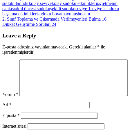
sudokular
indir
kolay seviye
kolay sudoku etkinlikleri
öğretmenin
çantası
okul öncesi sudoku
şekilli sudoku
seviye 1
seviye 2
sudoku
başlama etkinlikleri
sudoku boyama
yunushocam
Yazı
Previous
2. Sınıf Toplama ve Çıkarmada Verilmeyenleri Bulma 16
Post:
Next
Dikkat Geliştirme Soruları 24
gezinmesi
Post:
Leave a Reply
E-posta adresiniz yayınlanmayacak.
Gerekli alanlar
*
ile
işaretlenmişlerdir
Yorum
*
Ad
*
E-posta
*
İnternet sitesi