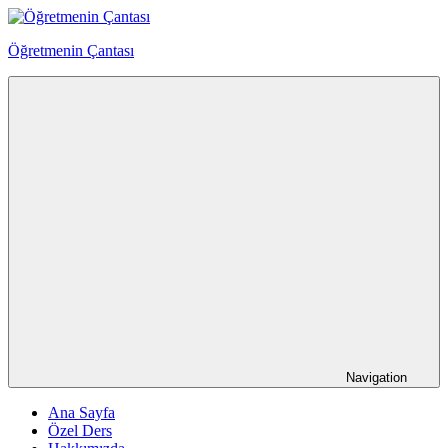
Skip
to
Öğretmenin Çantası
content
Öğretmenin
Çantsından
Halka
Navigation
Ana Sayfa
Özel Ders