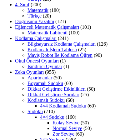
4. Sınıf
(200)
Matematik
(180)
Türkçe
(20)
Doğrusunu Yazalım
(121)
Eğlenceli Matematik Çalışmaları
(101)
Matematik Labirenti
(100)
Kodlama Çalışmaları
(241)
Bilgisayarsız Kodlama Çalışmaları
(126)
Kodlamalı İşlem Tablosu
(25)
Maviş Robot İle Kodlama Öğren
(90)
Okul Öncesi Oyunları
(1)
Isındırıcı Oyunlar
(1)
Zeka Oyunları
(955)
Apartmanlar
(50)
Boyamalı Sudoku
(60)
Dikkat Geliştirme Etkinlikleri
(50)
Dikkat Geliştirme Soruları
(25)
Kodlamalı Sudoku
(60)
4×4 Kodlamalı Sudoku
(60)
Sudoku
(710)
4×4 Sudoku
(160)
Kolay Seviye
(50)
Normal Seviye
(50)
Zor Seviye
(60)
5×5 Sudoku
(230)