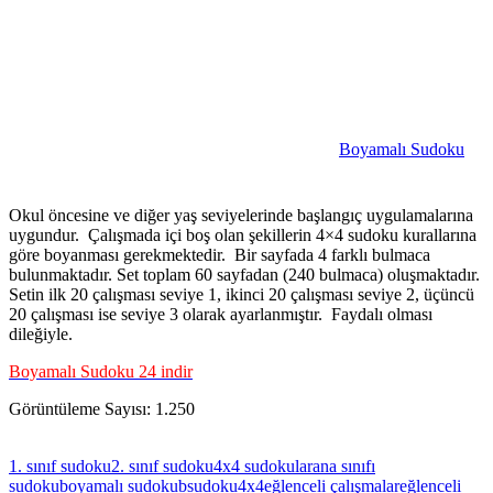
Boyamalı Sudoku
Okul öncesine ve diğer yaş seviyelerinde başlangıç uygulamalarına
uygundur. Çalışmada içi boş olan şekillerin 4×4 sudoku kurallarına
göre boyanması gerekmektedir. Bir sayfada 4 farklı bulmaca
bulunmaktadır. Set toplam 60 sayfadan (240 bulmaca) oluşmaktadır.
Setin ilk 20 çalışması seviye 1, ikinci 20 çalışması seviye 2, üçüncü
20 çalışması ise seviye 3 olarak ayarlanmıştır. Faydalı olması
dileğiyle.
Boyamalı Sudoku 24 indir
Görüntüleme Sayısı:
1.250
1. sınıf sudoku
2. sınıf sudoku
4x4 sudokular
ana sınıfı
sudoku
boyamalı sudoku
bsudoku4x4
eğlenceli çalışmalar
eğlenceli