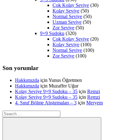
Çok Kolay Seviye
(30)
Kolay Seviye
(50)
Normal Seviye
(50)
Uzman Seviye
(50)
Zor Seviye
(50)
9×9 Sudoku
(320)
Çok Kolay Seviye
(20)
Kolay Seviye
(100)
Normal Seviye
(100)
Zor Seviye
(100)
Son yorumlar
Hakkımızda
için
Yunus Öğretmen
Hakkımızda
için
Muzaffer Uğur
Kolay Seviye 9×9 Sudoku – 35
için
Remzi
Kolay Seviye 9×9 Sudoku – 35
için
Remzi
4. Sınıf Bölme Alıştırmaları – 3
için
Meryem
Search
for: