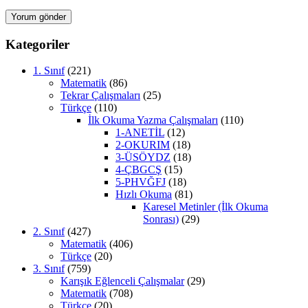
Kategoriler
1. Sınıf
(221)
Matematik
(86)
Tekrar Çalışmaları
(25)
Türkçe
(110)
İlk Okuma Yazma Çalışmaları
(110)
1-ANETİL
(12)
2-OKURIM
(18)
3-ÜSÖYDZ
(18)
4-ÇBGCŞ
(15)
5-PHVĞFJ
(18)
Hızlı Okuma
(81)
Karesel Metinler (İlk Okuma
Sonrası)
(29)
2. Sınıf
(427)
Matematik
(406)
Türkçe
(20)
3. Sınıf
(759)
Karışık Eğlenceli Çalışmalar
(29)
Matematik
(708)
Türkçe
(20)