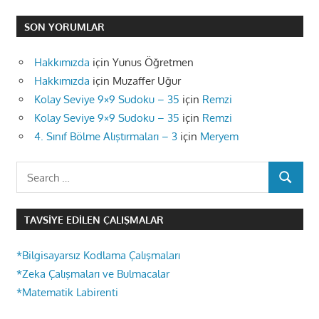
SON YORUMLAR
Hakkımızda
için
Yunus Öğretmen
Hakkımızda
için
Muzaffer Uğur
Kolay Seviye 9×9 Sudoku – 35
için
Remzi
Kolay Seviye 9×9 Sudoku – 35
için
Remzi
4. Sınıf Bölme Alıştırmaları – 3
için
Meryem
Search
SEARCH
for:
TAVSIYE EDILEN ÇALIŞMALAR
*Bilgisayarsız Kodlama Çalışmaları
*Zeka Çalışmaları ve Bulmacalar
*Matematik Labirenti