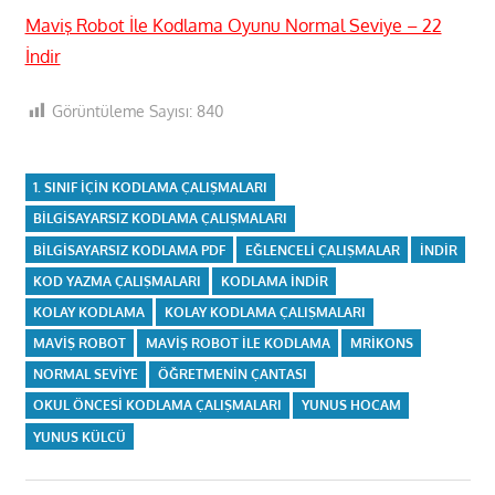
Maviş Robot İle Kodlama Oyunu Normal Seviye – 22
İndir
Görüntüleme Sayısı:
840
1. SINIF IÇIN KODLAMA ÇALIŞMALARI
BILGISAYARSIZ KODLAMA ÇALIŞMALARI
BILGISAYARSIZ KODLAMA PDF
EĞLENCELI ÇALIŞMALAR
INDIR
KOD YAZMA ÇALIŞMALARI
KODLAMA INDIR
KOLAY KODLAMA
KOLAY KODLAMA ÇALIŞMALARI
MAVIŞ ROBOT
MAVIŞ ROBOT ILE KODLAMA
MRIKONS
NORMAL SEVIYE
ÖĞRETMENIN ÇANTASI
OKUL ÖNCESI KODLAMA ÇALIŞMALARI
YUNUS HOCAM
YUNUS KÜLCÜ