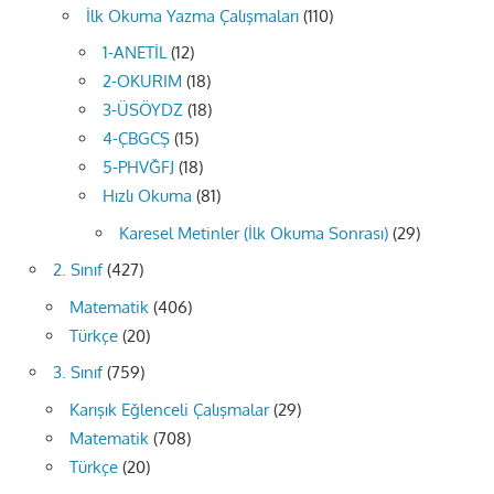
İlk Okuma Yazma Çalışmaları
(110)
1-ANETİL
(12)
2-OKURIM
(18)
3-ÜSÖYDZ
(18)
4-ÇBGCŞ
(15)
5-PHVĞFJ
(18)
Hızlı Okuma
(81)
Karesel Metinler (İlk Okuma Sonrası)
(29)
2. Sınıf
(427)
Matematik
(406)
Türkçe
(20)
3. Sınıf
(759)
Karışık Eğlenceli Çalışmalar
(29)
Matematik
(708)
Türkçe
(20)