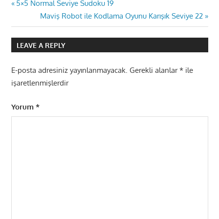
Yazı
Previous
5×5 Normal Seviye Sudoku 19
Post:
Next
Maviş Robot ile Kodlama Oyunu Karışık Seviye 22
gezinmesi
Post:
LEAVE A REPLY
E-posta adresiniz yayınlanmayacak.
Gerekli alanlar
*
ile
işaretlenmişlerdir
Yorum
*