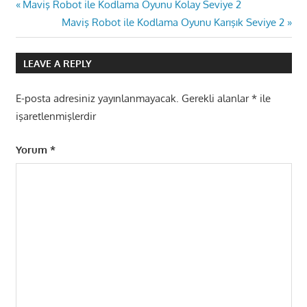
Yazı
Previous
Maviş Robot ile Kodlama Oyunu Kolay Seviye 2
Post:
Next
Maviş Robot ile Kodlama Oyunu Karışık Seviye 2
gezinmesi
Post:
LEAVE A REPLY
E-posta adresiniz yayınlanmayacak.
Gerekli alanlar
*
ile
işaretlenmişlerdir
Yorum
*