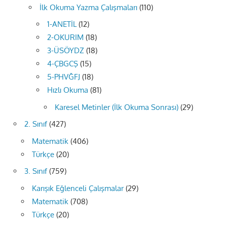
İlk Okuma Yazma Çalışmaları
(110)
1-ANETİL
(12)
2-OKURIM
(18)
3-ÜSÖYDZ
(18)
4-ÇBGCŞ
(15)
5-PHVĞFJ
(18)
Hızlı Okuma
(81)
Karesel Metinler (İlk Okuma Sonrası)
(29)
2. Sınıf
(427)
Matematik
(406)
Türkçe
(20)
3. Sınıf
(759)
Karışık Eğlenceli Çalışmalar
(29)
Matematik
(708)
Türkçe
(20)