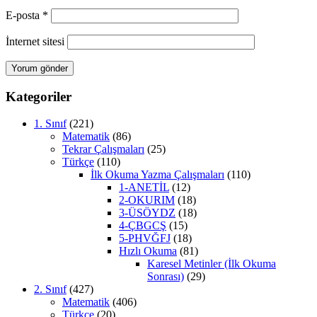
E-posta
*
İnternet sitesi
Kategoriler
1. Sınıf
(221)
Matematik
(86)
Tekrar Çalışmaları
(25)
Türkçe
(110)
İlk Okuma Yazma Çalışmaları
(110)
1-ANETİL
(12)
2-OKURIM
(18)
3-ÜSÖYDZ
(18)
4-ÇBGCŞ
(15)
5-PHVĞFJ
(18)
Hızlı Okuma
(81)
Karesel Metinler (İlk Okuma
Sonrası)
(29)
2. Sınıf
(427)
Matematik
(406)
Türkçe
(20)