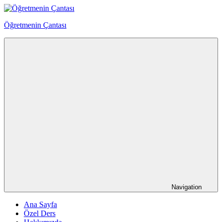
Skip
to
Öğretmenin Çantası
content
Öğretmenin
Çantsından
Halka
Navigation
Ana Sayfa
Özel Ders