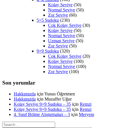
Kolay Seviye
(50)
Normal Seviye
(50)
Zor Seviye
(60)
5×5 Sudoku
(230)
Çok Kolay Seviye
(30)
Kolay Seviye
(50)
Normal Seviye
(50)
Uzman Seviye
(50)
Zor Seviye
(50)
9×9 Sudoku
(320)
Çok Kolay Seviye
(20)
Kolay Seviye
(100)
Normal Seviye
(100)
Zor Seviye
(100)
Son yorumlar
Hakkımızda
için
Yunus Öğretmen
Hakkımızda
için
Muzaffer Uğur
Kolay Seviye 9×9 Sudoku – 35
için
Remzi
Kolay Seviye 9×9 Sudoku – 35
için
Remzi
4. Sınıf Bölme Alıştırmaları – 3
için
Meryem
Search