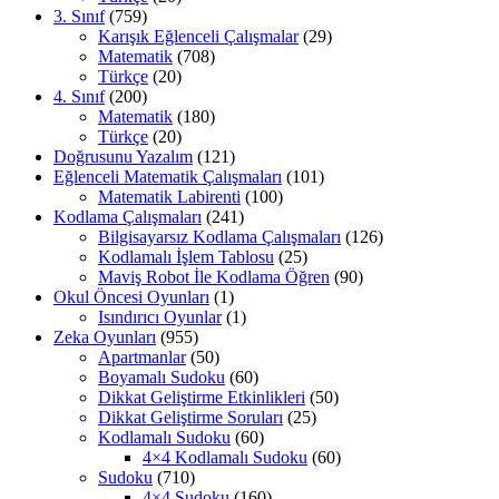
3. Sınıf
(759)
Karışık Eğlenceli Çalışmalar
(29)
Matematik
(708)
Türkçe
(20)
4. Sınıf
(200)
Matematik
(180)
Türkçe
(20)
Doğrusunu Yazalım
(121)
Eğlenceli Matematik Çalışmaları
(101)
Matematik Labirenti
(100)
Kodlama Çalışmaları
(241)
Bilgisayarsız Kodlama Çalışmaları
(126)
Kodlamalı İşlem Tablosu
(25)
Maviş Robot İle Kodlama Öğren
(90)
Okul Öncesi Oyunları
(1)
Isındırıcı Oyunlar
(1)
Zeka Oyunları
(955)
Apartmanlar
(50)
Boyamalı Sudoku
(60)
Dikkat Geliştirme Etkinlikleri
(50)
Dikkat Geliştirme Soruları
(25)
Kodlamalı Sudoku
(60)
4×4 Kodlamalı Sudoku
(60)
Sudoku
(710)
4×4 Sudoku
(160)