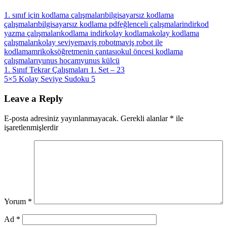
1. sınıf için kodlama çalışmaları
bilgisayarsız kodlama
çalışmaları
bilgisayarsız kodlama pdf
eğlenceli çalışmalar
indir
kod
yazma çalışmaları
kodlama indir
kolay kodlama
kolay kodlama
çalışmaları
kolay seviye
maviş robot
maviş robot ile
kodlama
mrikoks
öğretmenin çantası
okul öncesi kodlama
çalışmaları
yunus hocam
yunus külcü
Yazı
Previous
1. Sınıf Tekrar Çalışmaları 1. Set – 23
Post:
Next
5×5 Kolay Seviye Sudoku 5
gezinmesi
Post:
Leave a Reply
E-posta adresiniz yayınlanmayacak.
Gerekli alanlar
*
ile
işaretlenmişlerdir
Yorum
*
Ad
*