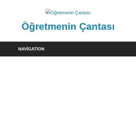
Skip
to
content
Öğretmenin Çantası
Öğretmenin
Çantsından
NAVIGATION
Halka