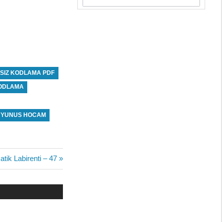
RSIZ KODLAMA PDF
ODLAMA
YUNUS HOCAM
tik Labirenti – 47