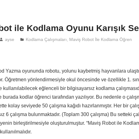
bot ile Kodlama Oyunu Karışık Se
ayse
Kodlama Çalışmaları
,
Maviş Robot İle Kodlama Öğren
od Yazma oyununda robotu, yolunu kaybetmiş hayvanlara ulaştı
r. Öğretmen yönlendirmesiyle okul öncesinde ve özellikle 1. sın
e kullanılabilecek eğlenceli bir bilgisayarsız kodlama çalışmasıdı
 burada kodlar öğrenci tarafından yazılıyor. Bu nedenle o çalı
 sette kolay seviyede 50 çalışma kağıdı hazırlanmıştır. Her bir ça
ız 6 çalışma bulunmaktadır. (Toplam 300 çalışma) Bu setteki çal
iyenin birleştirilmesiyle oluşturulmuştur. “Maviş Robot ile Kod
ullanılmalıdır.