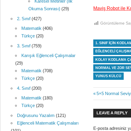
Karesel Metinler (İlk
Maviş Robot ile K
Okuma Sonrası)
(29)
2. Sınıf
(427)
Görüntüleme Say
Matematik
(406)
Türkçe
(20)
1. SINIF IÇIN KODL
3. Sınıf
(759)
EĞLENCELI ÇALIŞM
Karışık Eğlenceli Çalışmalar
KOLAY KODLAMA Ç
(29)
NORMAL VE ZOR SE
Matematik
(708)
YUNUS KÜLCÜ
Türkçe
(20)
4. Sınıf
(200)
Yazı
Previous
5×5 Normal Sevi
Matematik
(180)
Post:
gezinmes
Türkçe
(20)
LEAVE A REPLY
Doğrusunu Yazalım
(121)
Eğlenceli Matematik Çalışmaları
E-posta adresiniz 
(101)