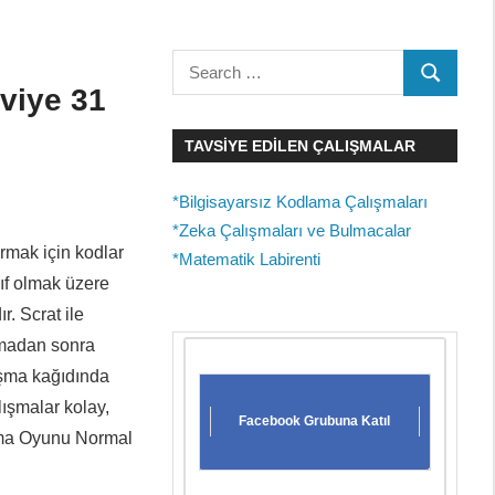
Search
SEARCH
for:
viye 31
TAVSIYE EDILEN ÇALIŞMALAR
*Bilgisayarsız Kodlama Çalışmaları
*Zeka Çalışmaları ve Bulmacalar
rmak için kodlar
*Matematik Labirenti
ıf olmak üzere
r. Scrat ile
şmadan sonra
lışma kağıdında
ışmalar kolay,
Facebook Grubuna Katıl
lama Oyunu Normal