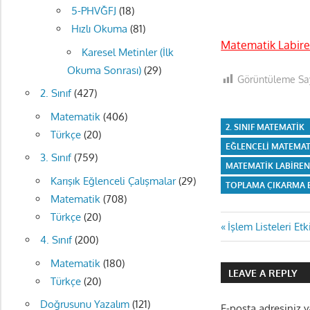
5-PHVĞFJ
(18)
Hızlı Okuma
(81)
Matematik Labiren
Karesel Metinler (İlk
Okuma Sonrası)
(29)
Görüntüleme Say
2. Sınıf
(427)
Matematik
(406)
2. SINIF MATEMATIK
Türkçe
(20)
EĞLENCELI MATEMAT
3. Sınıf
(759)
MATEMATIK LABIREN
Karışık Eğlenceli Çalışmalar
(29)
TOPLAMA ÇIKARMA E
Matematik
(708)
Türkçe
(20)
Yazı
Previous
İşlem Listeleri Etk
4. Sınıf
(200)
Post:
gezinmes
Matematik
(180)
LEAVE A REPLY
Türkçe
(20)
Doğrusunu Yazalım
(121)
E-posta adresiniz 