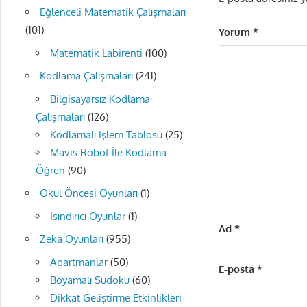
Eğlenceli Matematik Çalışmaları
(101)
Yorum
*
Matematik Labirenti
(100)
Kodlama Çalışmaları
(241)
Bilgisayarsız Kodlama
Çalışmaları
(126)
Kodlamalı İşlem Tablosu
(25)
Maviş Robot İle Kodlama
Öğren
(90)
Okul Öncesi Oyunları
(1)
Isındırıcı Oyunlar
(1)
Ad
*
Zeka Oyunları
(955)
Apartmanlar
(50)
E-posta
*
Boyamalı Sudoku
(60)
Dikkat Geliştirme Etkinlikleri