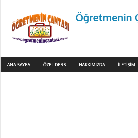
Skip
to
Öğretmenin 
content
Öğretmenin
Çantsından
ANA SAYFA
ÖZEL DERS
HAKKIMIZDA
İLETIŞIM
Halka