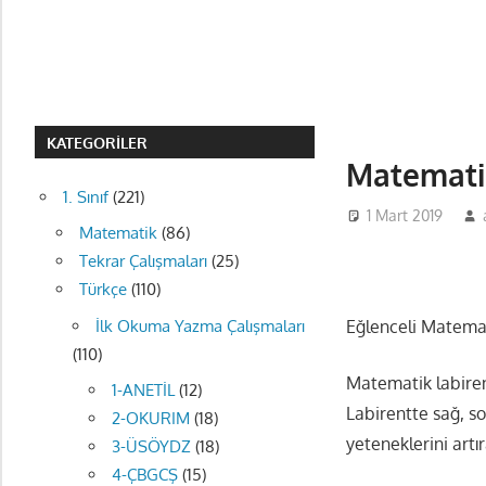
KATEGORILER
Matematik
1. Sınıf
(221)
1 Mart 2019
Matematik
(86)
Tekrar Çalışmaları
(25)
Türkçe
(110)
Eğlenceli Matemat
İlk Okuma Yazma Çalışmaları
(110)
Matematik labiren
1-ANETİL
(12)
Labirentte sağ, sol
2-OKURIM
(18)
yeteneklerini artı
3-ÜSÖYDZ
(18)
4-ÇBGCŞ
(15)