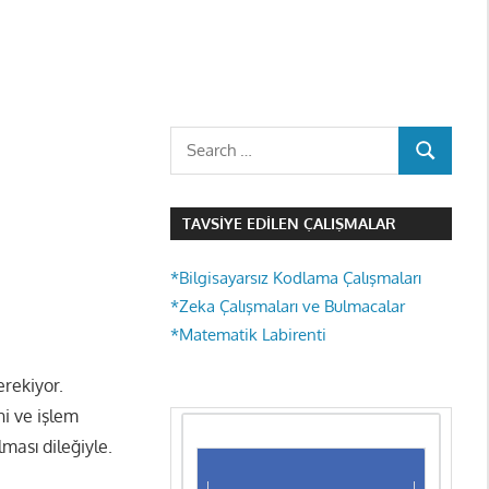
Search
SEARCH
for:
TAVSIYE EDILEN ÇALIŞMALAR
*Bilgisayarsız Kodlama Çalışmaları
*Zeka Çalışmaları ve Bulmacalar
*Matematik Labirenti
rekiyor.
ni ve işlem
lması dileğiyle.