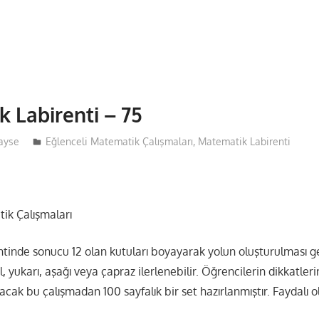
 Labirenti – 75
ayse
Eğlenceli Matematik Çalışmaları
,
Matematik Labirenti
ik Çalışmaları
tinde sonucu 12 olan kutuları boyayarak yolun oluşturulması ge
, yukarı, aşağı veya çapraz ilerlenebilir. Öğrencilerin dikkatleri
racak bu çalışmadan 100 sayfalık bir set hazırlanmıştır. Faydalı o