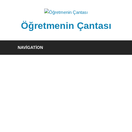
Skip
to
content
Öğretmenin Çantası
Öğretmenin
Çantsından
NAVIGATION
Halka