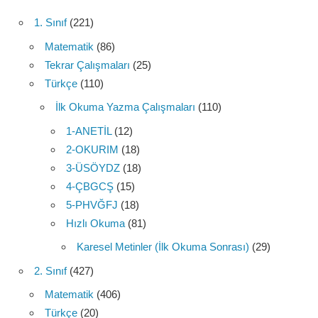
1. Sınıf
(221)
Matematik
(86)
Tekrar Çalışmaları
(25)
Türkçe
(110)
İlk Okuma Yazma Çalışmaları
(110)
1-ANETİL
(12)
2-OKURIM
(18)
3-ÜSÖYDZ
(18)
4-ÇBGCŞ
(15)
5-PHVĞFJ
(18)
Hızlı Okuma
(81)
Karesel Metinler (İlk Okuma Sonrası)
(29)
2. Sınıf
(427)
Matematik
(406)
Türkçe
(20)