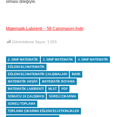
olması dileğiyle.
Matematik Labirenti – 58 Çalışmasını İndir
Görüntüleme Sayısı:
1.029
2. SINIF MATEMATIK
3. SINIF MATEMATIK
4. SINIF MATEMATIK
EĞLENCELI MATEMATIK
EĞLENCELI MATEMATIK ÇALIŞMALARI
INDIR
MATEMATIK ARŞIVI
MATEMATIK BOYAMA
MATEMATIK LABIRENTI
MLST
PDF
SONUCU 10 ÇALIŞMASI
SÜRELI ÇIKARMA
SÜRELI TOPLAMA
TOPLAMA ÇIKARMA EĞLENCELI ETKINLIKLER