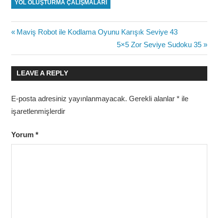
YOL OLUŞTURMA ÇALIŞMALARI
Yazı
Previous
Maviş Robot ile Kodlama Oyunu Karışık Seviye 43
Post:
Next
5×5 Zor Seviye Sudoku 35
gezinmesi
Post:
LEAVE A REPLY
E-posta adresiniz yayınlanmayacak.
Gerekli alanlar
*
ile
işaretlenmişlerdir
Yorum
*