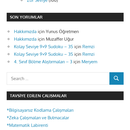
Zor Seviye
(100)
SON YORUMLAR
Hakkımızda
için
Yunus Öğretmen
Hakkımızda
için
Muzaffer Uğur
Kolay Seviye 9×9 Sudoku – 35
için
Remzi
Kolay Seviye 9×9 Sudoku – 35
için
Remzi
4. Sınıf Bölme Alıştırmaları – 3
için
Meryem
Search
SEARCH
for:
TAVSIYE EDILEN ÇALIŞMALAR
*Bilgisayarsız Kodlama Çalışmaları
*Zeka Çalışmaları ve Bulmacalar
*Matematik Labirenti