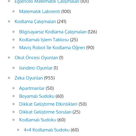
Eğlenceli Matematik Çalışmaları
(101)
Matematik Labirenti
(100)
Kodlama Çalışmaları
(241)
Bilgisayarsız Kodlama Çalışmaları
(126)
Kodlamalı İşlem Tablosu
(25)
Maviş Robot İle Kodlama Öğren
(90)
Okul Öncesi Oyunları
(1)
Isındırıcı Oyunlar
(1)
Zeka Oyunları
(955)
Apartmanlar
(50)
Boyamalı Sudoku
(60)
Dikkat Geliştirme Etkinlikleri
(50)
Dikkat Geliştirme Soruları
(25)
Kodlamalı Sudoku
(60)
4×4 Kodlamalı Sudoku
(60)