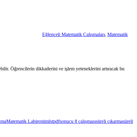
Eğlenceli Matematik Çalışmaları
,
Matematik
lir. Öğrencilerin dikkatlerini ve işlem yeteneklerini artıracak bu
ama
Matematik Labirenti
mlst
pdf
sonucu 8 çalışması
süreli çıkarma
süreli