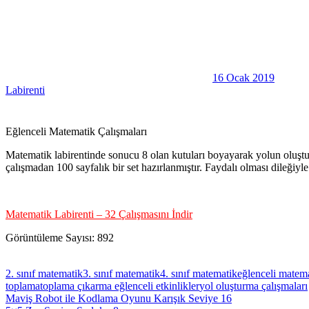
16 Ocak 2019
Labirenti
Eğlenceli Matematik Çalışmaları
Matematik labirentinde sonucu 8 olan kutuları boyayarak yolun oluşturul
çalışmadan 100 sayfalık bir set hazırlanmıştır. Faydalı olması dileğiyle
Matematik Labirenti – 32 Çalışmasını İndir
Görüntüleme Sayısı:
892
2. sınıf matematik
3. sınıf matematik
4. sınıf matematik
eğlenceli matem
toplama
toplama çıkarma eğlenceli etkinlikler
yol oluşturma çalışmaları
Yazı
Previous
Maviş Robot ile Kodlama Oyunu Karışık Seviye 16