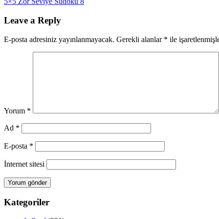
Post:
Next
5×5 Zor Seviye Sudoku 8
gezinmesi
Post:
Leave a Reply
E-posta adresiniz yayınlanmayacak.
Gerekli alanlar
*
ile işaretlenmişl
Yorum
*
Ad
*
E-posta
*
İnternet sitesi
Kategoriler