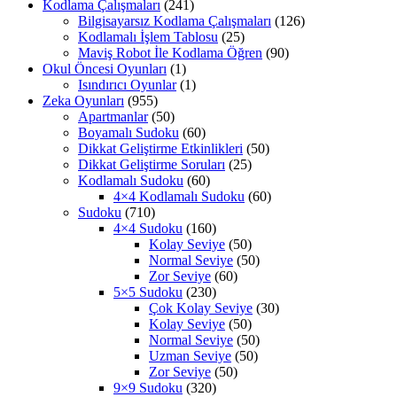
Kodlama Çalışmaları
(241)
Bilgisayarsız Kodlama Çalışmaları
(126)
Kodlamalı İşlem Tablosu
(25)
Maviş Robot İle Kodlama Öğren
(90)
Okul Öncesi Oyunları
(1)
Isındırıcı Oyunlar
(1)
Zeka Oyunları
(955)
Apartmanlar
(50)
Boyamalı Sudoku
(60)
Dikkat Geliştirme Etkinlikleri
(50)
Dikkat Geliştirme Soruları
(25)
Kodlamalı Sudoku
(60)
4×4 Kodlamalı Sudoku
(60)
Sudoku
(710)
4×4 Sudoku
(160)
Kolay Seviye
(50)
Normal Seviye
(50)
Zor Seviye
(60)
5×5 Sudoku
(230)
Çok Kolay Seviye
(30)
Kolay Seviye
(50)
Normal Seviye
(50)
Uzman Seviye
(50)
Zor Seviye
(50)
9×9 Sudoku
(320)