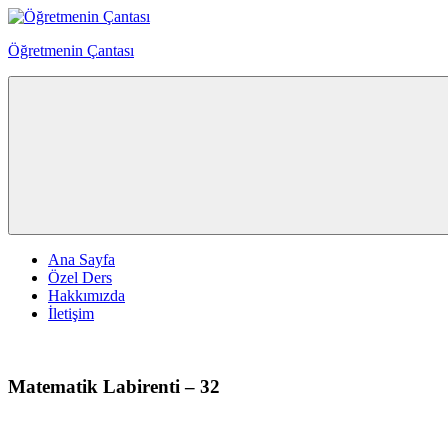
Skip
to
Öğretmenin Çantası
content
Öğretmenin
Çantsından
Halka
Ana Sayfa
Özel Ders
Hakkımızda
İletişim
Matematik Labirenti – 32