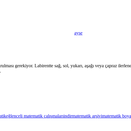
ayse
ması gerekiyor. Labirentte sağ, sol, yukarı, aşağı veya çapraz ilerlenebi
.
atik
eğlenceli matematik çalışmaları
indir
matematik arşivi
matematik boy