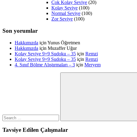
Çok Kolay Seviye
(20)
Kolay Seviye
(100)
Normal Seviye
(100)
Zor Seviye
(100)
Son yorumlar
Hakkımızda
için
Yunus Öğretmen
Hakkımızda
için
Muzaffer Uğur
Kolay Seviye 9×9 Sudoku – 35
için
Remzi
Kolay Seviye 9×9 Sudoku – 35
için
Remzi
4. Sınıf Bölme Alıştırmaları – 3
için
Meryem
Search
for:
Search
Tavsiye Edilen Çalışmalar