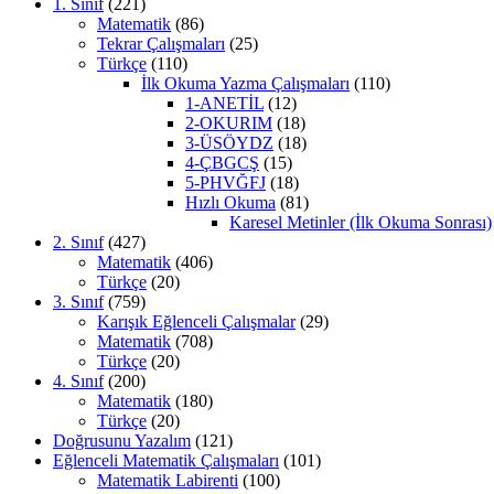
1. Sınıf
(221)
Matematik
(86)
Tekrar Çalışmaları
(25)
Türkçe
(110)
İlk Okuma Yazma Çalışmaları
(110)
1-ANETİL
(12)
2-OKURIM
(18)
3-ÜSÖYDZ
(18)
4-ÇBGCŞ
(15)
5-PHVĞFJ
(18)
Hızlı Okuma
(81)
Karesel Metinler (İlk Okuma Sonrası)
2. Sınıf
(427)
Matematik
(406)
Türkçe
(20)
3. Sınıf
(759)
Karışık Eğlenceli Çalışmalar
(29)
Matematik
(708)
Türkçe
(20)
4. Sınıf
(200)
Matematik
(180)
Türkçe
(20)
Doğrusunu Yazalım
(121)
Eğlenceli Matematik Çalışmaları
(101)
Matematik Labirenti
(100)