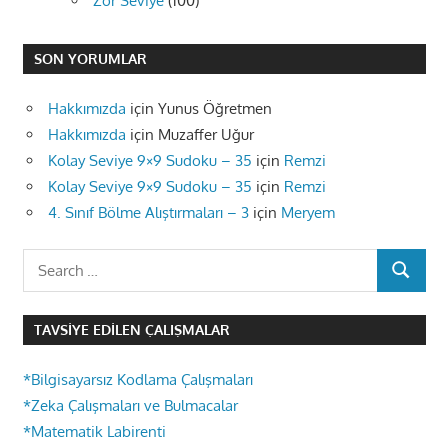
Zor Seviye
(100)
SON YORUMLAR
Hakkımızda
için
Yunus Öğretmen
Hakkımızda
için
Muzaffer Uğur
Kolay Seviye 9×9 Sudoku – 35
için
Remzi
Kolay Seviye 9×9 Sudoku – 35
için
Remzi
4. Sınıf Bölme Alıştırmaları – 3
için
Meryem
Search
SEARCH
for:
TAVSIYE EDILEN ÇALIŞMALAR
*Bilgisayarsız Kodlama Çalışmaları
*Zeka Çalışmaları ve Bulmacalar
*Matematik Labirenti