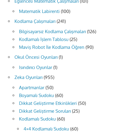
Eğlenceli Matematik Çalışmaları
(101)
Matematik Labirenti
(100)
Kodlama Çalışmaları
(241)
Bilgisayarsız Kodlama Çalışmaları
(126)
Kodlamalı İşlem Tablosu
(25)
Maviş Robot İle Kodlama Öğren
(90)
Okul Öncesi Oyunları
(1)
Isındırıcı Oyunlar
(1)
Zeka Oyunları
(955)
Apartmanlar
(50)
Boyamalı Sudoku
(60)
Dikkat Geliştirme Etkinlikleri
(50)
Dikkat Geliştirme Soruları
(25)
Kodlamalı Sudoku
(60)
4×4 Kodlamalı Sudoku
(60)