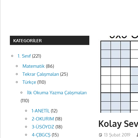
KATEGORILER
1. Sınıf
(221)
Matematik
(86)
Tekrar Çalışmaları
(25)
Türkçe
(110)
İlk Okuma Yazma Çalışmaları
(110)
1-ANETİL
(12)
2-OKURIM
(18)
Kolay Sev
3-ÜSÖYDZ
(18)
4-ÇBGCŞ
(15)
13 Şubat 2019