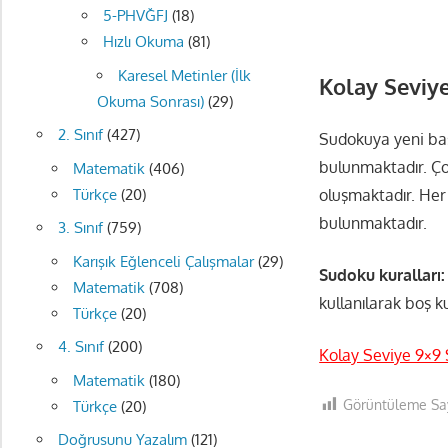
5-PHVĞFJ
(18)
Hızlı Okuma
(81)
Karesel Metinler (İlk
Kolay Seviy
Okuma Sonrası)
(29)
2. Sınıf
(427)
Sudokuya yeni başl
bulunmaktadır. Ço
Matematik
(406)
oluşmaktadır. Her
Türkçe
(20)
bulunmaktadır.
3. Sınıf
(759)
Karışık Eğlenceli Çalışmalar
(29)
Sudoku kuralları:
Matematik
(708)
kullanılarak boş k
Türkçe
(20)
4. Sınıf
(200)
Kolay Seviye 9×9 
Matematik
(180)
Görüntüleme Say
Türkçe
(20)
Doğrusunu Yazalım
(121)