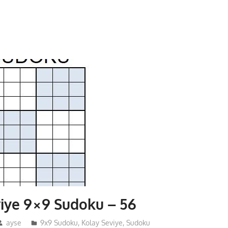
iye 9×9 Sudoku – 56
ayse
9x9 Sudoku
,
Kolay Seviye
,
Sudoku