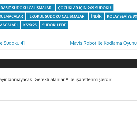
BASIT SUDOKU ÇALIŞMALARI
ÇOCUKLAR IÇIN 9X9 SUDOKU
 BULMACALAR
ILKOKUL SUDOKU ÇALIŞMALARI
INDIR
KOLAY SEVIYE 
MACALARI
KS9X9S
SUDOKU PDF
Next
e Sudoku 41
Maviş Robot ile Kodlama Oyunu 
Post:
i
yayınlanmayacak.
Gerekli alanlar
*
ile işaretlenmişlerdir