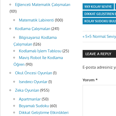
Eğlenceli Matematik Çalışmaları
9X9 KOLAY SEVIYE
(101)
DIKKAT GELIŞTIREN
Matematik Labirenti
(100)
KOLAY SUDOKU BUL
Kodlama Çalışmaları
(241)
Yazı
Previous
5×5 Normal Seviy
Bilgisayarsız Kodlama
Post:
Çalışmaları
(126)
gezinmes
Kodlamalı İşlem Tablosu
(25)
LEAVE A REPLY
Maviş Robot İle Kodlama
Öğren
(90)
E-posta adresiniz 
Okul Öncesi Oyunları
(1)
Yorum
*
Isındırıcı Oyunlar
(1)
Zeka Oyunları
(955)
Apartmanlar
(50)
Boyamalı Sudoku
(60)
Dikkat Geliştirme Etkinlikleri