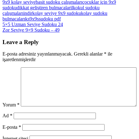
9x9 kolay seviye
basit sudoku çalışmaları
çocuklar için 9x9
sudoku
dikkat geliştiren bulmacalar
ilkokul sudoku
çalışmaları
indir
kolay seviye 9x9 sudoku
kolay sudoku
bulmacaları
ks9x9s
sudoku pdf
Yazı
Previous
5×5 Uzman Seviye Sudoku 24
Post:
Next
Zor Seviye 9×9 Sudoku – 49
gezinmesi
Post:
Leave a Reply
E-posta adresiniz yayınlanmayacak.
Gerekli alanlar
*
ile
işaretlenmişlerdir
Yorum
*
Ad
*
E-posta
*
İnternet sitesi