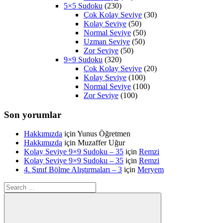
5×5 Sudoku
(230)
Çok Kolay Seviye
(30)
Kolay Seviye
(50)
Normal Seviye
(50)
Uzman Seviye
(50)
Zor Seviye
(50)
9×9 Sudoku
(320)
Çok Kolay Seviye
(20)
Kolay Seviye
(100)
Normal Seviye
(100)
Zor Seviye
(100)
Son yorumlar
Hakkımızda
için
Yunus Öğretmen
Hakkımızda
için
Muzaffer Uğur
Kolay Seviye 9×9 Sudoku – 35
için
Remzi
Kolay Seviye 9×9 Sudoku – 35
için
Remzi
4. Sınıf Bölme Alıştırmaları – 3
için
Meryem
Search
for: