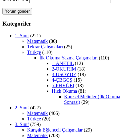
Kategoriler
1. Sınıf
(221)
Matematik
(86)
Tekrar Çalışmaları
(25)
Türkçe
(110)
İlk Okuma Yazma Çalışmaları
(110)
1-ANETİL
(12)
2-OKURIM
(18)
3-ÜSÖYDZ
(18)
4-ÇBGCŞ
(15)
5-PHVĞFJ
(18)
Hızlı Okuma
(81)
Karesel Metinler (İlk Okuma
Sonrası)
(29)
2. Sınıf
(427)
Matematik
(406)
Türkçe
(20)
3. Sınıf
(759)
Karışık Eğlenceli Çalışmalar
(29)
Matematik
(708)