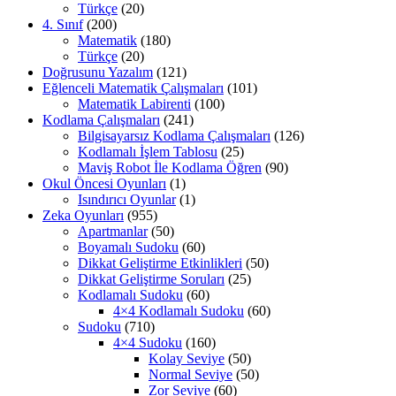
Türkçe
(20)
4. Sınıf
(200)
Matematik
(180)
Türkçe
(20)
Doğrusunu Yazalım
(121)
Eğlenceli Matematik Çalışmaları
(101)
Matematik Labirenti
(100)
Kodlama Çalışmaları
(241)
Bilgisayarsız Kodlama Çalışmaları
(126)
Kodlamalı İşlem Tablosu
(25)
Maviş Robot İle Kodlama Öğren
(90)
Okul Öncesi Oyunları
(1)
Isındırıcı Oyunlar
(1)
Zeka Oyunları
(955)
Apartmanlar
(50)
Boyamalı Sudoku
(60)
Dikkat Geliştirme Etkinlikleri
(50)
Dikkat Geliştirme Soruları
(25)
Kodlamalı Sudoku
(60)
4×4 Kodlamalı Sudoku
(60)
Sudoku
(710)
4×4 Sudoku
(160)
Kolay Seviye
(50)
Normal Seviye
(50)
Zor Seviye
(60)