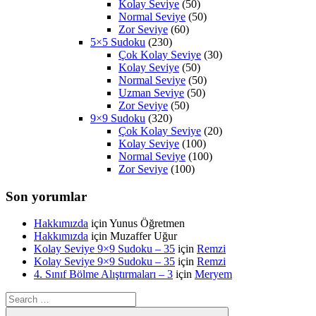
Kolay Seviye
(50)
Normal Seviye
(50)
Zor Seviye
(60)
5×5 Sudoku
(230)
Çok Kolay Seviye
(30)
Kolay Seviye
(50)
Normal Seviye
(50)
Uzman Seviye
(50)
Zor Seviye
(50)
9×9 Sudoku
(320)
Çok Kolay Seviye
(20)
Kolay Seviye
(100)
Normal Seviye
(100)
Zor Seviye
(100)
Son yorumlar
Hakkımızda
için
Yunus Öğretmen
Hakkımızda
için
Muzaffer Uğur
Kolay Seviye 9×9 Sudoku – 35
için
Remzi
Kolay Seviye 9×9 Sudoku – 35
için
Remzi
4. Sınıf Bölme Alıştırmaları – 3
için
Meryem
Search
for: