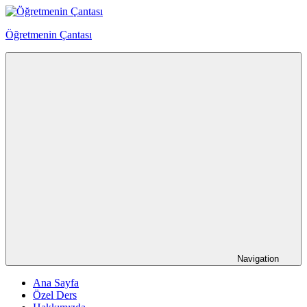
Skip
to
Öğretmenin Çantası
content
Öğretmenin
Çantsından
Halka
Navigation
Ana Sayfa
Özel Ders