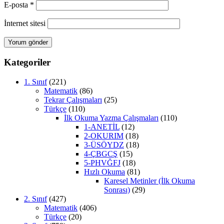
E-posta
*
İnternet sitesi
Kategoriler
1. Sınıf
(221)
Matematik
(86)
Tekrar Çalışmaları
(25)
Türkçe
(110)
İlk Okuma Yazma Çalışmaları
(110)
1-ANETİL
(12)
2-OKURIM
(18)
3-ÜSÖYDZ
(18)
4-ÇBGCŞ
(15)
5-PHVĞFJ
(18)
Hızlı Okuma
(81)
Karesel Metinler (İlk Okuma
Sonrası)
(29)
2. Sınıf
(427)
Matematik
(406)
Türkçe
(20)