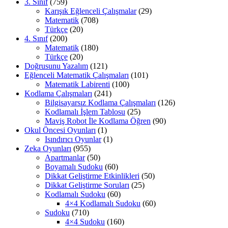
3. Sınıf
(759)
Karışık Eğlenceli Çalışmalar
(29)
Matematik
(708)
Türkçe
(20)
4. Sınıf
(200)
Matematik
(180)
Türkçe
(20)
Doğrusunu Yazalım
(121)
Eğlenceli Matematik Çalışmaları
(101)
Matematik Labirenti
(100)
Kodlama Çalışmaları
(241)
Bilgisayarsız Kodlama Çalışmaları
(126)
Kodlamalı İşlem Tablosu
(25)
Maviş Robot İle Kodlama Öğren
(90)
Okul Öncesi Oyunları
(1)
Isındırıcı Oyunlar
(1)
Zeka Oyunları
(955)
Apartmanlar
(50)
Boyamalı Sudoku
(60)
Dikkat Geliştirme Etkinlikleri
(50)
Dikkat Geliştirme Soruları
(25)
Kodlamalı Sudoku
(60)
4×4 Kodlamalı Sudoku
(60)
Sudoku
(710)
4×4 Sudoku
(160)