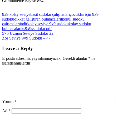
Görüntüleme Sayısı:
854
9x9 kolay seviye
basit sudoku çalışmaları
çocuklar için 9x9
sudoku
dikkat geliştiren bulmacalar
ilkokul sudoku
çalışmaları
indir
kolay seviye 9x9 sudoku
kolay sudoku
bulmacaları
ks9x9s
sudoku pdf
Yazı
Previous
5×5 Uzman Seviye Sudoku 22
Post:
Next
Zor Seviye 9×9 Sudoku – 47
gezinmesi
Post:
Leave a Reply
E-posta adresiniz yayınlanmayacak.
Gerekli alanlar
*
ile
işaretlenmişlerdir
Yorum
*
Ad
*