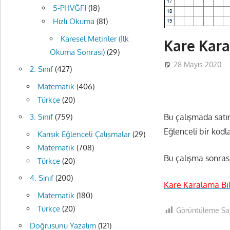
5-PHVĞFJ
(18)
Hızlı Okuma
(81)
Karesel Metinler (İlk
Kare Kara
Okuma Sonrası)
(29)
28 Mayıs 2020
2. Sınıf
(427)
Matematik
(406)
Türkçe
(20)
Bu çalışmada satır
3. Sınıf
(759)
Eğlenceli bir kodl
Karışık Eğlenceli Çalışmalar
(29)
Matematik
(708)
Bu çalışma sonras
Türkçe
(20)
4. Sınıf
(200)
Kare Karalama Bilg
Matematik
(180)
Türkçe
(20)
Görüntüleme Say
Doğrusunu Yazalım
(121)