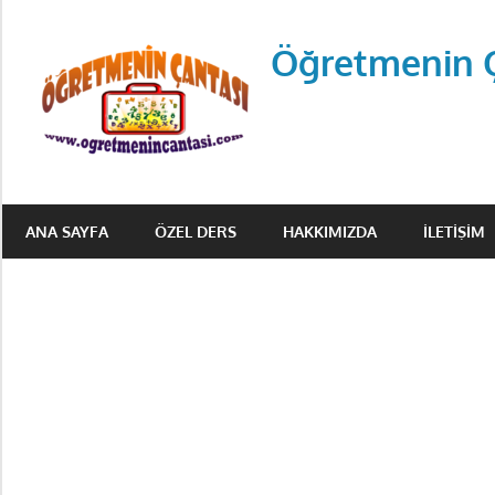
Skip
to
Öğretmenin 
content
Öğretmenin
Çantsından
ANA SAYFA
ÖZEL DERS
HAKKIMIZDA
İLETIŞIM
Halka