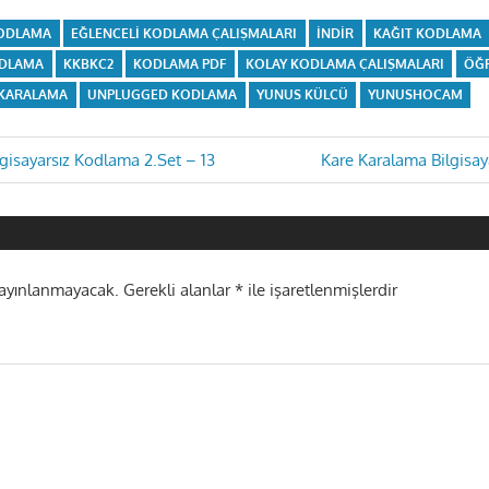
KODLAMA
EĞLENCELI KODLAMA ÇALIŞMALARI
INDIR
KAĞIT KODLAMA
ODLAMA
KKBKC2
KODLAMA PDF
KOLAY KODLAMA ÇALIŞMALARI
ÖĞR
E KARALAMA
UNPLUGGED KODLAMA
YUNUS KÜLCÜ
YUNUSHOCAM
Next
gisayarsız Kodlama 2.Set – 13
Kare Karalama Bilgisay
Post:
i
yayınlanmayacak.
Gerekli alanlar
*
ile işaretlenmişlerdir