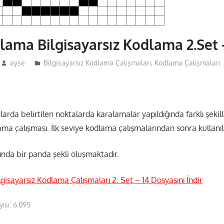
lama Bilgisayarsız Kodlama 2.Set 
ayse
Bilgisayarsız Kodlama Çalışmaları
,
Kodlama Çalışmaları
larda belirtilen noktalarda karalamalar yapıldığında farklı şekill
ama çalışması. İlk seviye kodlama çalışmalarından sonra kullanıla
ında bir panda şekli oluşmaktadır.
isayarsız Kodlama Çalışmaları 2. Set – 14 Dosyasını İndir
ısı:
6.095