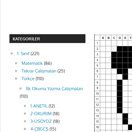
KATEGORILER
1. Sınıf
(221)
Matematik
(86)
Tekrar Çalışmaları
(25)
Türkçe
(110)
İlk Okuma Yazma Çalışmaları
(110)
1-ANETİL
(12)
2-OKURIM
(18)
3-ÜSÖYDZ
(18)
4-ÇBGCŞ
(15)