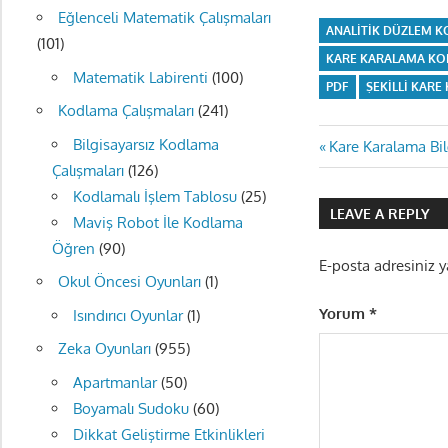
Eğlenceli Matematik Çalışmaları
ANALITIK DÜZLEM 
(101)
KARE KARALAMA K
Matematik Labirenti
(100)
PDF
ŞEKILLI KAR
Kodlama Çalışmaları
(241)
Yazı
Bilgisayarsız Kodlama
Previous
Kare Karalama Bil
Çalışmaları
(126)
Post:
gezinmes
Kodlamalı İşlem Tablosu
(25)
LEAVE A REPLY
Maviş Robot İle Kodlama
Öğren
(90)
E-posta adresiniz 
Okul Öncesi Oyunları
(1)
Yorum
*
Isındırıcı Oyunlar
(1)
Zeka Oyunları
(955)
Apartmanlar
(50)
Boyamalı Sudoku
(60)
Dikkat Geliştirme Etkinlikleri