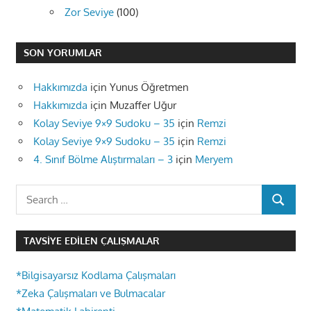
Zor Seviye
(100)
SON YORUMLAR
Hakkımızda
için
Yunus Öğretmen
Hakkımızda
için
Muzaffer Uğur
Kolay Seviye 9×9 Sudoku – 35
için
Remzi
Kolay Seviye 9×9 Sudoku – 35
için
Remzi
4. Sınıf Bölme Alıştırmaları – 3
için
Meryem
Search
SEARCH
for:
TAVSIYE EDILEN ÇALIŞMALAR
*Bilgisayarsız Kodlama Çalışmaları
*Zeka Çalışmaları ve Bulmacalar