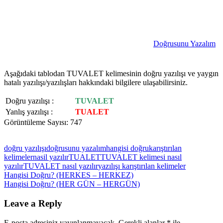
Doğrusunu Yazalım
Aşağıdaki tablodan TUVALET kelimesinin doğru yazılışı ve yaygın
hatalı yazılışı/yazılışları hakkındaki bilgilere ulaşabilirsiniz.
Doğru yazılışı :
TUVALET
Yanlış yazılışı :
TUALET
Görüntüleme Sayısı:
747
doğru yazılışı
doğrusunu yazalım
hangisi doğru
karıştırılan
kelimeler
nasil yazılır
TUALET
TUVALET kelimesi nasıl
yazılır
TUVALET nasıl yazılır
yazılışı karıştırılan kelimeler
Yazı
Previous
Hangisi Doğru? (HERKES – HERKEZ)
Post:
Next
Hangisi Doğru? (HER GÜN – HERGÜN)
gezinmesi
Post:
Leave a Reply
E-posta adresiniz yayınlanmayacak.
Gerekli alanlar
*
ile