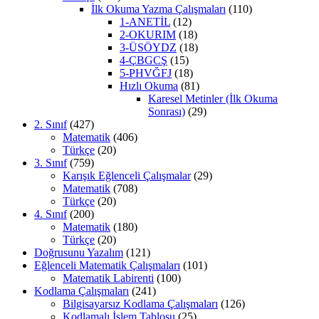
İlk Okuma Yazma Çalışmaları
(110)
1-ANETİL
(12)
2-OKURIM
(18)
3-ÜSÖYDZ
(18)
4-ÇBGCŞ
(15)
5-PHVĞFJ
(18)
Hızlı Okuma
(81)
Karesel Metinler (İlk Okuma
Sonrası)
(29)
2. Sınıf
(427)
Matematik
(406)
Türkçe
(20)
3. Sınıf
(759)
Karışık Eğlenceli Çalışmalar
(29)
Matematik
(708)
Türkçe
(20)
4. Sınıf
(200)
Matematik
(180)
Türkçe
(20)
Doğrusunu Yazalım
(121)
Eğlenceli Matematik Çalışmaları
(101)
Matematik Labirenti
(100)
Kodlama Çalışmaları
(241)
Bilgisayarsız Kodlama Çalışmaları
(126)
Kodlamalı İşlem Tablosu
(25)