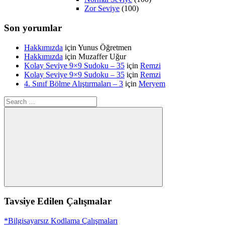
Zor Seviye
(100)
Son yorumlar
Hakkımızda
için
Yunus Öğretmen
Hakkımızda
için
Muzaffer Uğur
Kolay Seviye 9×9 Sudoku – 35
için
Remzi
Kolay Seviye 9×9 Sudoku – 35
için
Remzi
4. Sınıf Bölme Alıştırmaları – 3
için
Meryem
Search
for:
Search
Tavsiye Edilen Çalışmalar
*Bilgisayarsız Kodlama Çalışmaları