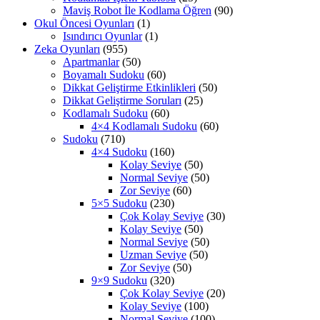
Maviş Robot İle Kodlama Öğren
(90)
Okul Öncesi Oyunları
(1)
Isındırıcı Oyunlar
(1)
Zeka Oyunları
(955)
Apartmanlar
(50)
Boyamalı Sudoku
(60)
Dikkat Geliştirme Etkinlikleri
(50)
Dikkat Geliştirme Soruları
(25)
Kodlamalı Sudoku
(60)
4×4 Kodlamalı Sudoku
(60)
Sudoku
(710)
4×4 Sudoku
(160)
Kolay Seviye
(50)
Normal Seviye
(50)
Zor Seviye
(60)
5×5 Sudoku
(230)
Çok Kolay Seviye
(30)
Kolay Seviye
(50)
Normal Seviye
(50)
Uzman Seviye
(50)
Zor Seviye
(50)
9×9 Sudoku
(320)
Çok Kolay Seviye
(20)
Kolay Seviye
(100)
Normal Seviye
(100)