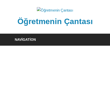
Skip
to
content
Öğretmenin Çantası
Öğretmenin
Çantsından
NAVIGATION
Halka