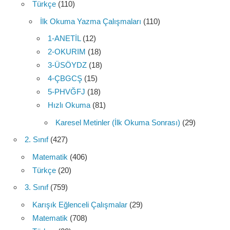
Türkçe
(110)
İlk Okuma Yazma Çalışmaları
(110)
1-ANETİL
(12)
2-OKURIM
(18)
3-ÜSÖYDZ
(18)
4-ÇBGCŞ
(15)
5-PHVĞFJ
(18)
Hızlı Okuma
(81)
Karesel Metinler (İlk Okuma Sonrası)
(29)
2. Sınıf
(427)
Matematik
(406)
Türkçe
(20)
3. Sınıf
(759)
Karışık Eğlenceli Çalışmalar
(29)
Matematik
(708)