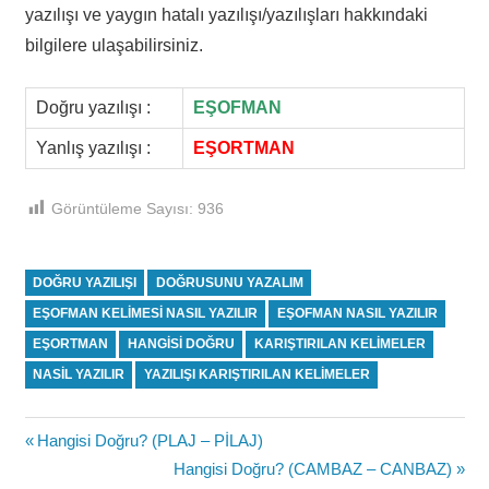
yazılışı ve yaygın hatalı yazılışı/yazılışları hakkındaki
bilgilere ulaşabilirsiniz.
Doğru yazılışı :
EŞOFMAN
Yanlış yazılışı :
EŞORTMAN
Görüntüleme Sayısı:
936
DOĞRU YAZILIŞI
DOĞRUSUNU YAZALIM
EŞOFMAN KELIMESI NASIL YAZILIR
EŞOFMAN NASIL YAZILIR
EŞORTMAN
HANGISI DOĞRU
KARIŞTIRILAN KELIMELER
NASIL YAZILIR
YAZILIŞI KARIŞTIRILAN KELIMELER
Yazı
Previous
Hangisi Doğru? (PLAJ – PİLAJ)
Post:
Next
Hangisi Doğru? (CAMBAZ – CANBAZ)