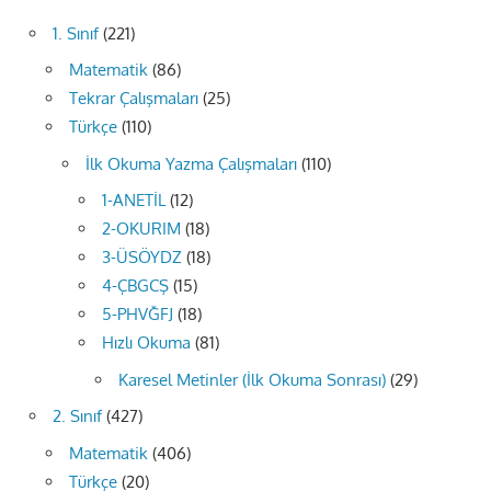
1. Sınıf
(221)
Matematik
(86)
Tekrar Çalışmaları
(25)
Türkçe
(110)
İlk Okuma Yazma Çalışmaları
(110)
1-ANETİL
(12)
2-OKURIM
(18)
3-ÜSÖYDZ
(18)
4-ÇBGCŞ
(15)
5-PHVĞFJ
(18)
Hızlı Okuma
(81)
Karesel Metinler (İlk Okuma Sonrası)
(29)
2. Sınıf
(427)
Matematik
(406)
Türkçe
(20)