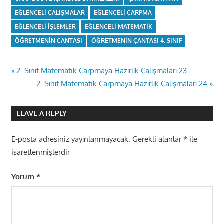
EĞLENCELI ÇALIŞMALAR
EĞLENCELI ÇARPMA
EĞLENCELI IŞLEMLER
EĞLENCELI MATEMATIK
ÖĞRETMENIN ÇANTASI
ÖĞRETMENIN ÇANTASI 4. SINIF
Yazı
Previous
2. Sınıf Matematik Çarpmaya Hazırlık Çalışmaları 23
Post:
Next
2. Sınıf Matematik Çarpmaya Hazırlık Çalışmaları 24
gezinmesi
Post:
LEAVE A REPLY
E-posta adresiniz yayınlanmayacak.
Gerekli alanlar
*
ile
işaretlenmişlerdir
Yorum
*