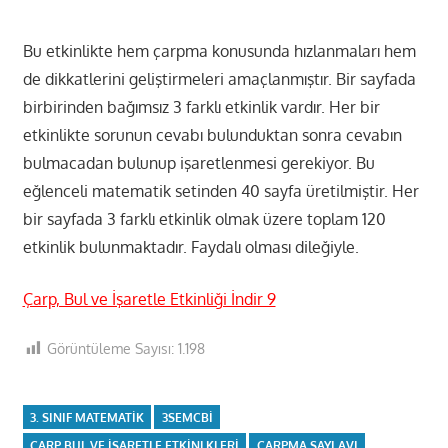
Bu etkinlikte hem çarpma konusunda hızlanmaları hem
de dikkatlerini geliştirmeleri amaçlanmıştır. Bir sayfada
birbirinden bağımsız 3 farklı etkinlik vardır. Her bir
etkinlikte sorunun cevabı bulunduktan sonra cevabın
bulmacadan bulunup işaretlenmesi gerekiyor. Bu
eğlenceli matematik setinden 40 sayfa üretilmiştir. Her
bir sayfada 3 farklı etkinlik olmak üzere toplam 120
etkinlik bulunmaktadır. Faydalı olması dileğiyle.
Çarp, Bul ve İşaretle Etkinliği İndir 9
Görüntüleme Sayısı:
1.198
3. SINIF MATEMATIK
3SEMCBI
ÇARP BUL VE IŞARETLE ETKINLKLERI
ÇARPMA SAYI AVI