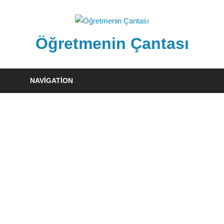
Skip
to
content
Öğretmenin Çantası
Öğretmenin
Çantsından
NAVIGATION
Halka