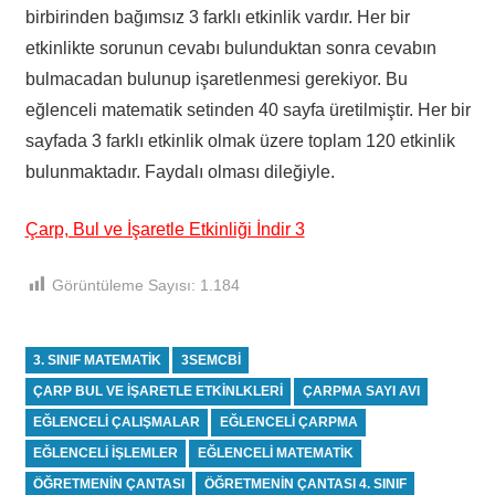
birbirinden bağımsız 3 farklı etkinlik vardır. Her bir
etkinlikte sorunun cevabı bulunduktan sonra cevabın
bulmacadan bulunup işaretlenmesi gerekiyor. Bu
eğlenceli matematik setinden 40 sayfa üretilmiştir. Her bir
sayfada 3 farklı etkinlik olmak üzere toplam 120 etkinlik
bulunmaktadır. Faydalı olması dileğiyle.
Çarp, Bul ve İşaretle Etkinliği İndir 3
Görüntüleme Sayısı:
1.184
3. SINIF MATEMATIK
3SEMCBI
ÇARP BUL VE IŞARETLE ETKINLKLERI
ÇARPMA SAYI AVI
EĞLENCELI ÇALIŞMALAR
EĞLENCELI ÇARPMA
EĞLENCELI IŞLEMLER
EĞLENCELI MATEMATIK
ÖĞRETMENIN ÇANTASI
ÖĞRETMENIN ÇANTASI 4. SINIF